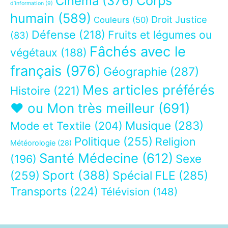
Corps
Cinéma
(376)
d’information
(9)
humain
(589)
Droit Justice
Couleurs
(50)
Défense
(218)
Fruits et légumes ou
(83)
Fâchés avec le
végétaux
(188)
français
(976)
Géographie
(287)
Mes articles préférés
Histoire
(221)
❤ ou Mon très meilleur
(691)
Musique
(283)
Mode et Textile
(204)
Politique
(255)
Religion
Météorologie
(28)
Santé Médecine
(612)
Sexe
(196)
Sport
(388)
(259)
Spécial FLE
(285)
Transports
(224)
Télévision
(148)