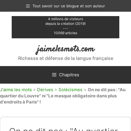
Aller
Tout savoir sur ce blogue et son auteur
au
contenu
4 millions de visiteurs
depuis la création (2019)
---
10069 articles
jaimelesmots.com
Richesse et défense de la langue française
Chapitres
J'aime les mots
>
Dérives
>
Solécismes
>
On ne dit pas : "Au
quartier du Louvre" ni "Le masque obligatoire dans plus
d'endroits à Paris" !