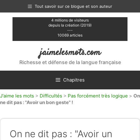
Aller
Tout savoir sur ce blogue et son auteur
au
contenu
4 millions de visiteurs
depuis la création (2019)
---
10069 articles
jaimelesmots.com
Richesse et défense de la langue française
Chapitres
J'aime les mots
>
Difficultés
>
Pas forcément très logique
>
On
ne dit pas : "Avoir un bon geste" !
On ne dit pas : "Avoir un