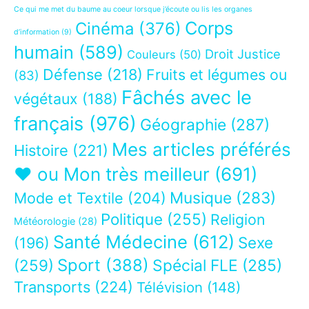
Ce qui me met du baume au coeur lorsque j’écoute ou lis les organes
Corps
Cinéma
(376)
d’information
(9)
humain
(589)
Droit Justice
Couleurs
(50)
Défense
(218)
Fruits et légumes ou
(83)
Fâchés avec le
végétaux
(188)
français
(976)
Géographie
(287)
Mes articles préférés
Histoire
(221)
❤ ou Mon très meilleur
(691)
Musique
(283)
Mode et Textile
(204)
Politique
(255)
Religion
Météorologie
(28)
Santé Médecine
(612)
Sexe
(196)
Sport
(388)
(259)
Spécial FLE
(285)
Transports
(224)
Télévision
(148)