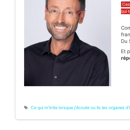
Caté
Ces
qui 
Com
fra
Du S
Et p
rép
Étiquettes
Ce qui m'irrite lorsque j'écoute ou lis les organes d