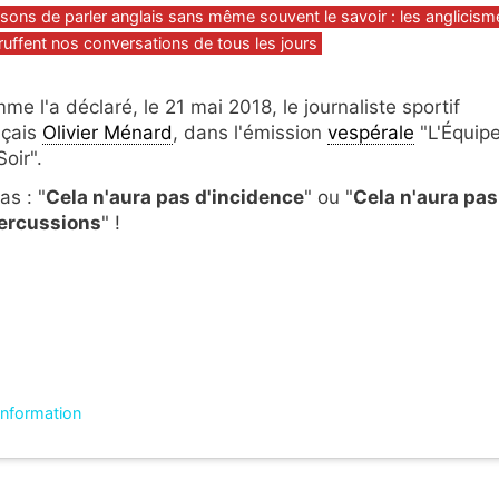
gories
sons de parler anglais sans même souvent le savoir : les anglicism
truffent nos conversations de tous les jours
me l'a déclaré, le 21 mai 2018, le journaliste sportif
nçais
Olivier Ménard
, dans l'émission
vespérale
"L'Équip
oir".
as : "
Cela n'aura pas d'incidence
" ou "
Cela n'aura pas
ercussions
" !
'information