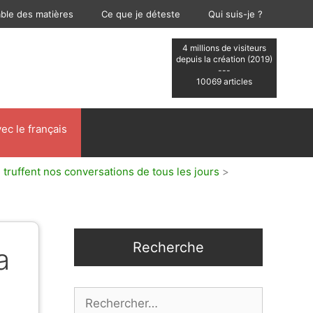
able des matières
Ce que je déteste
Qui suis-je ?
4 millions de visiteurs
depuis la création (2019)
---
10069 articles
ec le français
 truffent nos conversations de tous les jours
>
Recherche
a
Rechercher :