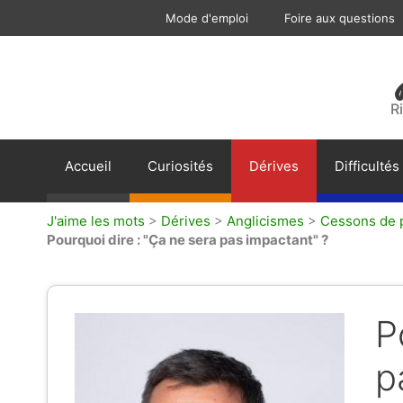
Aller
Mode d'emploi
Foire aux questions
au
contenu
R
Accueil
Curiosités
Dérives
Difficultés
J'aime les mots
>
Dérives
>
Anglicismes
>
Cessons de p
Pourquoi dire : "Ça ne sera pas impactant" ?
P
p