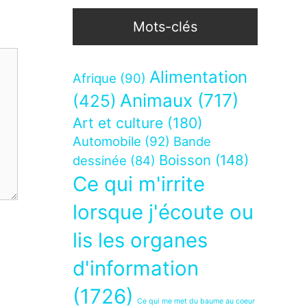
Mots-clés
Alimentation
Afrique
(90)
Animaux
(717)
(425)
Art et culture
(180)
Automobile
(92)
Bande
Boisson
(148)
dessinée
(84)
Ce qui m'irrite
lorsque j'écoute ou
lis les organes
d'information
(1726)
Ce qui me met du baume au coeur