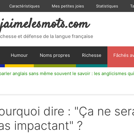
Caractéristiques
Mes petites joies
Statistiques
T
jaimelesmots.com
ichesse et défense de la langue française
Humour
Noms propres
Richesse
Fâchés av
arler anglais sans même souvent le savoir : les anglicismes qui
ourquoi dire : "Ça ne ser
as impactant" ?