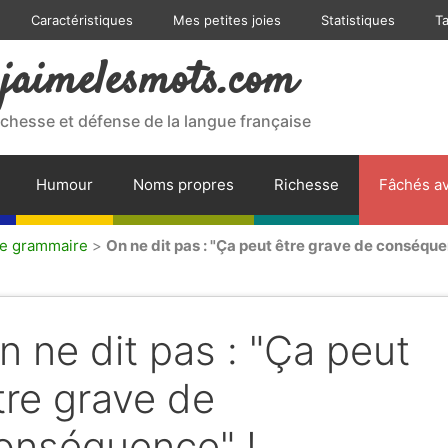
Caractéristiques
Mes petites joies
Statistiques
T
jaimelesmots.com
ichesse et défense de la langue française
Humour
Noms propres
Richesse
Fâchés av
de grammaire
>
On ne dit pas : "Ça peut être grave de conséque
n ne dit pas : "Ça peut
tre grave de
onséquence" !