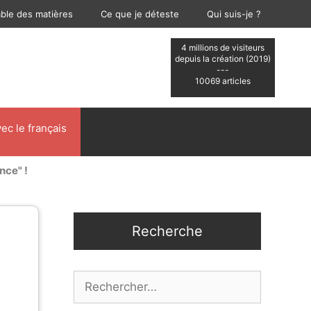
able des matières
Ce que je déteste
Qui suis-je ?
4 millions de visiteurs
depuis la création (2019)
---
10069 articles
ec le français
nce" !
Recherche
Rechercher :