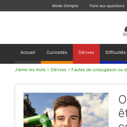
Aller
Mode d'emploi
Foire aux questions
au
contenu
R
Accueil
Curiosités
Dérives
Difficultés
J'aime les mots
>
Dérives
>
Fautes de conjugaison ou 
O
ê
c