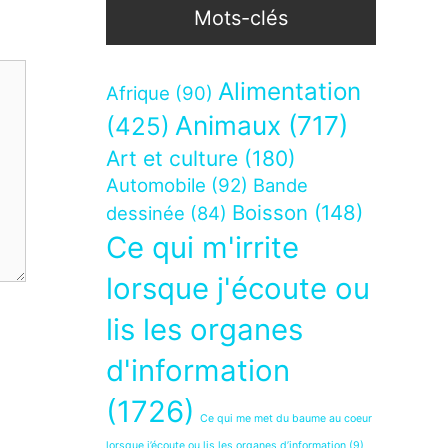
Mots-clés
Alimentation
Afrique
(90)
Animaux
(717)
(425)
Art et culture
(180)
Automobile
(92)
Bande
Boisson
(148)
dessinée
(84)
Ce qui m'irrite
lorsque j'écoute ou
lis les organes
d'information
(1726)
Ce qui me met du baume au coeur
lorsque j’écoute ou lis les organes d’information
(9)