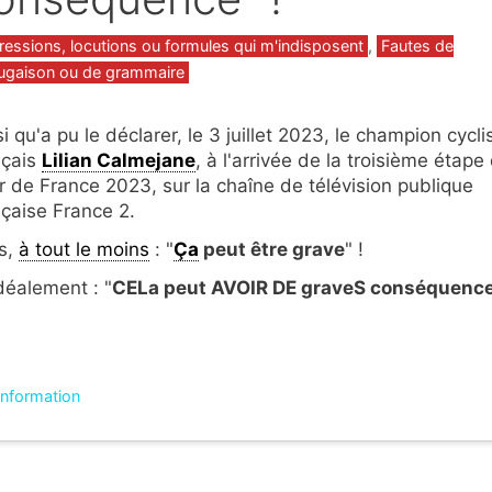
gories
ressions, locutions ou formules qui m'indisposent
,
Fautes de
ugaison ou de grammaire
i qu'a pu le déclarer, le 3 juillet 2023, le champion cycli
nçais
Lilian Calmejane
, à l'arrivée de la troisième étape
r de France 2023, sur la chaîne de télévision publique
nçaise France 2.
s,
à tout le moins
: "
Ça
peut être grave
" !
idéalement : "
CELa peut AVOIR DE graveS conséquenc
'information