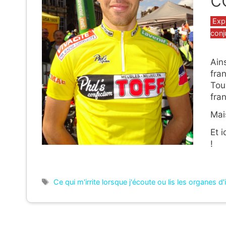
Caté
Exp
conj
Ains
fra
Tou
fra
Mai
Et 
!
Étiquettes
Ce qui m'irrite lorsque j'écoute ou lis les organes d