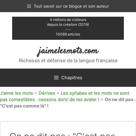
Aller
Tout savoir sur ce blogue et son auteur
au
contenu
4 millions de visiteurs
depuis la création (2019)
---
10069 articles
jaimelesmots.com
Richesse et défense de la langue française
Chapitres
J'aime les mots
>
Dérives
>
Les syllabes et les mots ne sont
pas comestibles : cessons donc de les avaler !
>
On ne dit pas :
"C'est pas comme là" !