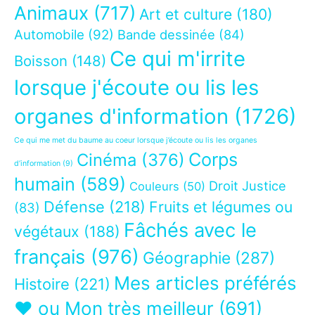
Animaux
(717)
Art et culture
(180)
Automobile
(92)
Bande dessinée
(84)
Ce qui m'irrite
Boisson
(148)
lorsque j'écoute ou lis les
organes d'information
(1726)
Ce qui me met du baume au coeur lorsque j’écoute ou lis les organes
Corps
Cinéma
(376)
d’information
(9)
humain
(589)
Droit Justice
Couleurs
(50)
Défense
(218)
Fruits et légumes ou
(83)
Fâchés avec le
végétaux
(188)
français
(976)
Géographie
(287)
Mes articles préférés
Histoire
(221)
❤ ou Mon très meilleur
(691)