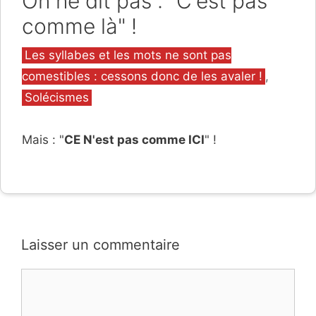
On ne dit pas : "C'est pas
comme là" !
Catégories
Les syllabes et les mots ne sont pas
comestibles : cessons donc de les avaler !
,
Solécismes
Mais : "
CE N'est pas comme ICI
" !
Laisser un commentaire
Commentaire