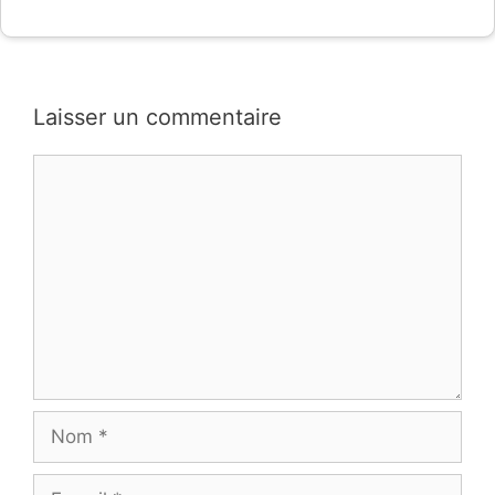
Laisser un commentaire
Commentaire
Nom
E-