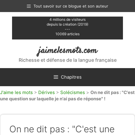
Aller
Tout savoir sur ce blogue et son auteur
au
contenu
4 millions de visiteurs
depuis la création (2019)
---
10069 articles
jaimelesmots.com
Richesse et défense de la langue française
Chapitres
J'aime les mots
>
Dérives
>
Solécismes
>
On ne dit pas : "C'est
une question sur laquelle je n'ai pas de réponse" !
On ne dit pas : "C'est une