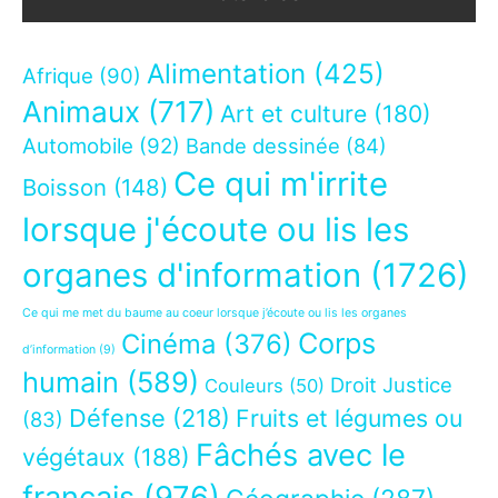
Alimentation
(425)
Afrique
(90)
Animaux
(717)
Art et culture
(180)
Automobile
(92)
Bande dessinée
(84)
Ce qui m'irrite
Boisson
(148)
lorsque j'écoute ou lis les
organes d'information
(1726)
Ce qui me met du baume au coeur lorsque j’écoute ou lis les organes
Corps
Cinéma
(376)
d’information
(9)
humain
(589)
Droit Justice
Couleurs
(50)
Défense
(218)
Fruits et légumes ou
(83)
Fâchés avec le
végétaux
(188)
français
(976)