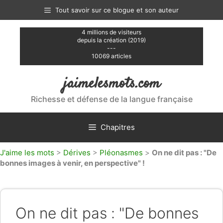
Aller
Tout savoir sur ce blogue et son auteur
au
contenu
4 millions de visiteurs
depuis la création (2019)
---
10069 articles
jaimelesmots.com
Richesse et défense de la langue française
Chapitres
J'aime les mots
>
Dérives
>
Pléonasmes
>
On ne dit pas : "De
bonnes images à venir, en perspective" !
On ne dit pas : "De bonnes