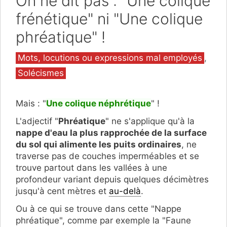
On ne dit pas : "Une colique
frénétique" ni "Une colique
phréatique" !
Catégories
Mots, locutions ou expressions mal employés
,
Solécismes
Mais : "
Une colique néphrétique
" !
L'adjectif "
Phréatique
" ne s'applique qu'à la
nappe d'eau la plus rapprochée de la surface
du sol qui alimente les puits ordinaires
, ne
traverse pas de couches imperméables et se
trouve partout dans les vallées à une
profondeur variant depuis quelques décimètres
jusqu'à cent mètres et
au-delà
.
Ou à ce qui se trouve dans cette "Nappe
phréatique", comme par exemple la "Faune