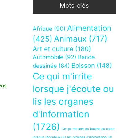
Mots-clés
Alimentation
Afrique
(90)
Animaux
(717)
(425)
Art et culture
(180)
Automobile
(92)
Bande
Boisson
(148)
dessinée
(84)
Ce qui m'irrite
vos
lorsque j'écoute ou
lis les organes
d'information
(1726)
Ce qui me met du baume au coeur
lorsque j’écoute ou lis les organes d’information
(9)