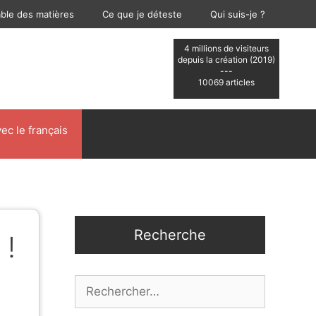
able des matières
Ce que je déteste
Qui suis-je ?
4 millions de visiteurs
depuis la création (2019)
---
10069 articles
ec le français
Recherche
 !
Rechercher :