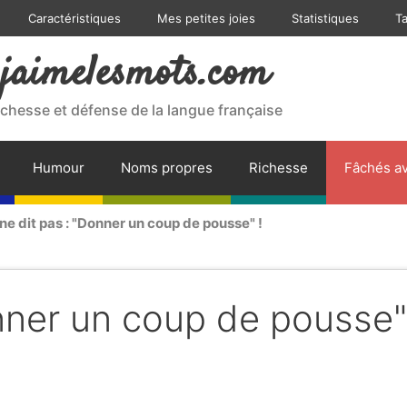
Caractéristiques
Mes petites joies
Statistiques
T
jaimelesmots.com
ichesse et défense de la langue française
Humour
Noms propres
Richesse
Fâchés av
ne dit pas : "Donner un coup de pousse" !
nner un coup de pousse"