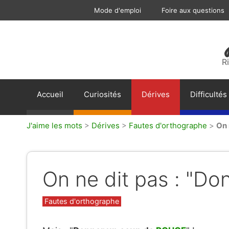
Aller
Mode d'emploi
Foire aux questions
au
contenu
R
Accueil
Curiosités
Dérives
Difficultés
J'aime les mots
>
Dérives
>
Fautes d'orthographe
>
On 
On ne dit pas : "Do
Catégories
Fautes d'orthographe