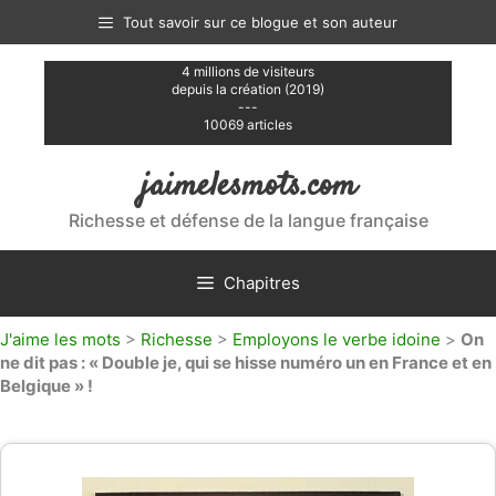
Aller
Tout savoir sur ce blogue et son auteur
au
contenu
4 millions de visiteurs
depuis la création (2019)
---
10069 articles
jaimelesmots.com
Richesse et défense de la langue française
Chapitres
J'aime les mots
>
Richesse
>
Employons le verbe idoine
>
On
ne dit pas : « Double je, qui se hisse numéro un en France et en
Belgique » !