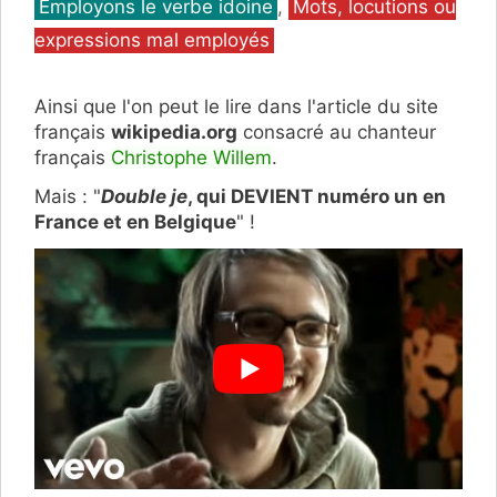
Catégories
Employons le verbe idoine
,
Mots, locutions ou
expressions mal employés
Ainsi que l'on peut le lire dans l'article du site
français
wikipedia.org
consacré au chanteur
français
Christophe Willem
.
Mais : "
Double je
, qui DEVIENT numéro un en
France et en Belgique
" !