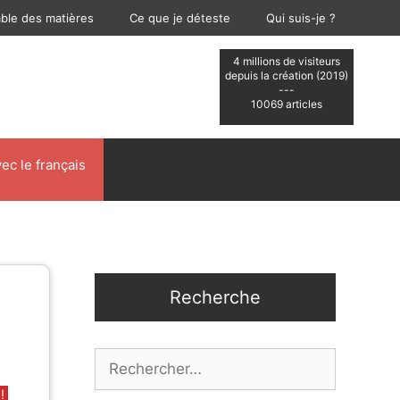
able des matières
Ce que je déteste
Qui suis-je ?
4 millions de visiteurs
depuis la création (2019)
---
10069 articles
ec le français
Recherche
Rechercher :
!