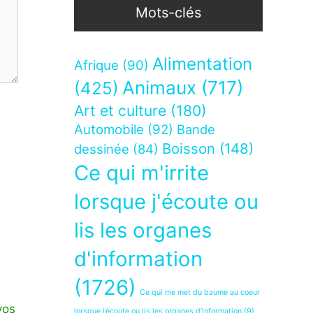
Mots-clés
Alimentation
Afrique
(90)
Animaux
(717)
(425)
Art et culture
(180)
Automobile
(92)
Bande
Boisson
(148)
dessinée
(84)
Ce qui m'irrite
lorsque j'écoute ou
lis les organes
d'information
(1726)
Ce qui me met du baume au coeur
vos
lorsque j’écoute ou lis les organes d’information
(9)