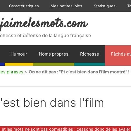
Caractéristiques
Mes petites joies
Statistiques
T
jaimelesmots.com
ichesse et défense de la langue française
Humour
Noms propres
Richesse
Fâchés av
 des phrases
>
On ne dit pas : "Et c'est bien dans l'film montré" !
'est bien dans l'film
s et les mots ne sont pas comestibles : cessons donc de les avaler 