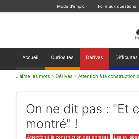
Aller
Mode d'emploi
Foire aux questions
au
contenu
R
Accueil
Curiosités
Dérives
Difficultés
J'aime les mots
>
Dérives
>
Attention à la construction
On ne dit pas : "Et c
montré" !
Catégories
Attention à la construction des phrases
,
Les syllabe