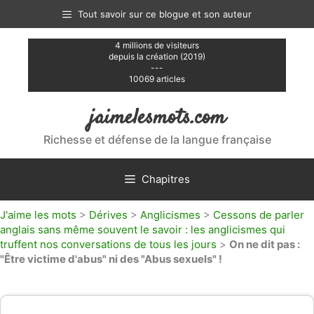
Aller
Tout savoir sur ce blogue et son auteur
au
contenu
4 millions de visiteurs
depuis la création (2019)
---
10069 articles
jaimelesmots.com
Richesse et défense de la langue française
Chapitres
J'aime les mots
>
Dérives
>
Anglicismes
>
Cessons de parler
anglais sans même souvent le savoir : les anglicismes qui
truffent nos conversations de tous les jours
>
On ne dit pas :
"Être victime d'abus" ni des "Abus sexuels" !