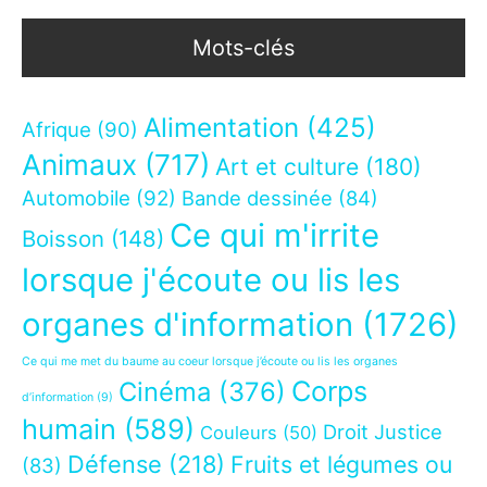
Mots-clés
Alimentation
(425)
Afrique
(90)
Animaux
(717)
Art et culture
(180)
Automobile
(92)
Bande dessinée
(84)
Ce qui m'irrite
Boisson
(148)
lorsque j'écoute ou lis les
organes d'information
(1726)
Ce qui me met du baume au coeur lorsque j’écoute ou lis les organes
Corps
Cinéma
(376)
d’information
(9)
humain
(589)
Droit Justice
Couleurs
(50)
Défense
(218)
Fruits et légumes ou
(83)