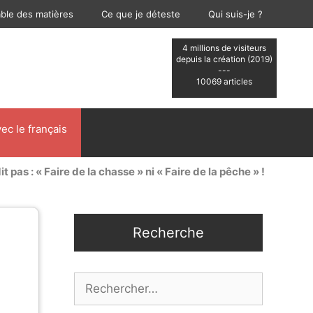
able des matières
Ce que je déteste
Qui suis-je ?
4 millions de visiteurs
depuis la création (2019)
---
10069 articles
ec le français
it pas : « Faire de la chasse » ni « Faire de la pêche » !
Recherche
Rechercher :