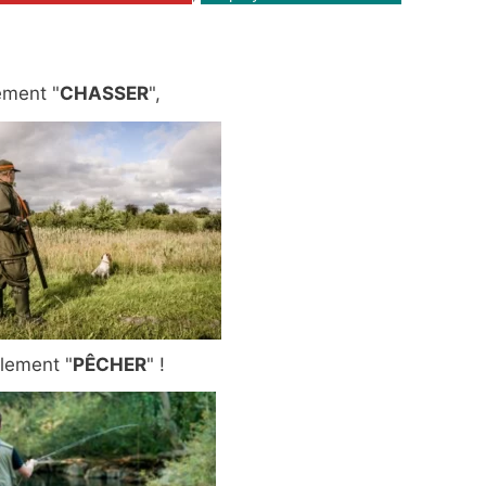
ement "
CHASSER
",
plement "
PÊCHER
" !