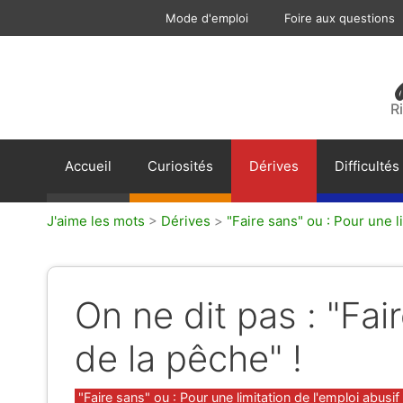
Aller
Mode d'emploi
Foire aux questions
au
contenu
R
Accueil
Curiosités
Dérives
Difficultés
J'aime les mots
>
Dérives
>
"Faire sans" ou : Pour une li
On ne dit pas : "Fai
de la pêche" !
Catégories
"Faire sans" ou : Pour une limitation de l'emploi abusif 