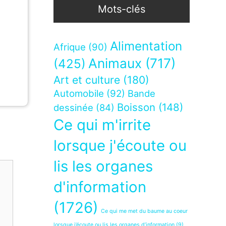
Mots-clés
Alimentation
Afrique
(90)
Animaux
(717)
(425)
Art et culture
(180)
Automobile
(92)
Bande
Boisson
(148)
dessinée
(84)
Ce qui m'irrite
lorsque j'écoute ou
lis les organes
d'information
(1726)
Ce qui me met du baume au coeur
lorsque j’écoute ou lis les organes d’information
(9)