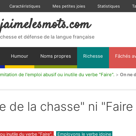
Caractéristiques
Mes petites joies
Statistiques
T
jaimelesmots.com
ichesse et défense de la langue française
Humour
Noms propres
Richesse
Fâchés av
mitation de l'emploi abusif ou inutile du verbe "Faire".
>
On ne d
re de la chasse" ni "Faire
ou inutile du verbe "Faire".
,
Employons le verbe idoine