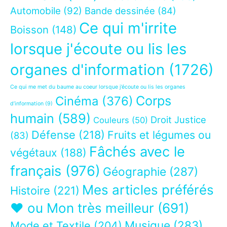
Automobile
(92)
Bande dessinée
(84)
Ce qui m'irrite
Boisson
(148)
lorsque j'écoute ou lis les
organes d'information
(1726)
Ce qui me met du baume au coeur lorsque j’écoute ou lis les organes
Corps
Cinéma
(376)
d’information
(9)
humain
(589)
Droit Justice
Couleurs
(50)
Défense
(218)
Fruits et légumes ou
(83)
Fâchés avec le
végétaux
(188)
français
(976)
Géographie
(287)
Mes articles préférés
Histoire
(221)
❤ ou Mon très meilleur
(691)
Musique
(283)
Mode et Textile
(204)