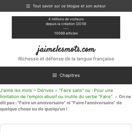
Aller
Tout savoir sur ce blogue et son auteur
au
contenu
4 millions de visiteurs
depuis la création (2019)
---
10069 articles
jaimelesmots.com
Richesse et défense de la langue française
Chapitres
J'aime les mots
>
Dérives
>
"Faire sans" ou : Pour une
limitation de l'emploi abusif ou inutile du verbe "Faire".
>
On ne
dit pas : "Faire un anniversaire" ni "Faire l'anniversaire" de
quelque chose ou de quelqu'un !