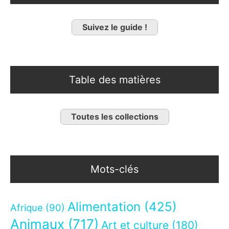
Suivez le guide !
Table des matières
Toutes les collections
Mots-clés
Alimentation
(425)
Afrique
(90)
Animaux
(717)
Art et culture
(180)