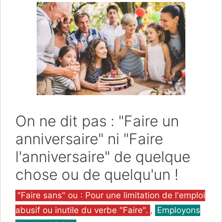
On ne dit pas : "Faire un
anniversaire" ni "Faire
l'anniversaire" de quelque
chose ou de quelqu'un !
Catégories
"Faire sans" ou : Pour une limitation de l'emploi
abusif ou inutile du verbe "Faire".
,
Employons