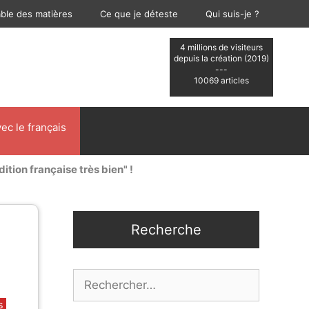
able des matières
Ce que je déteste
Qui suis-je ?
4 millions de visiteurs
depuis la création (2019)
---
10069 articles
ec le français
dition française très bien" !
Recherche
Rechercher :
s