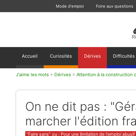
Aller
Mode d'emploi
Foire aux questions
au
contenu
R
Accueil
Curiosités
Dérives
Difficultés
J'aime les mots
>
Dérives
>
Attention à la construction
On ne dit pas : "Géra
marcher l'édition fr
Catégories
"Faire sans" ou : Pour une limitation de l'emploi abusif 