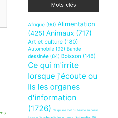
Mots-clés
Alimentation
Afrique
(90)
Animaux
(717)
(425)
Art et culture
(180)
Automobile
(92)
Bande
Boisson
(148)
dessinée
(84)
Ce qui m'irrite
lorsque j'écoute ou
lis les organes
d'information
(1726)
Ce qui me met du baume au coeur
vos
lorsque j’écoute ou lis les organes d’information
(9)