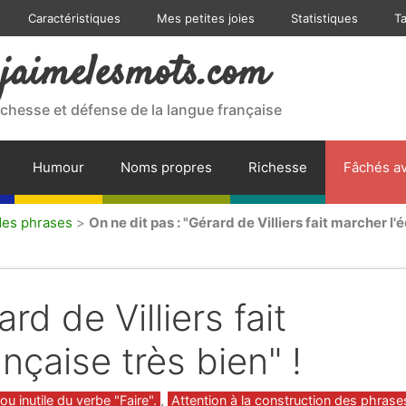
Caractéristiques
Mes petites joies
Statistiques
T
jaimelesmots.com
ichesse et défense de la langue française
Humour
Noms propres
Richesse
Fâchés av
 des phrases
>
On ne dit pas : "Gérard de Villiers fait marcher l'é
rd de Villiers fait
ançaise très bien" !
ou inutile du verbe "Faire".
,
Attention à la construction des phrase