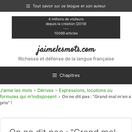
Aller
Tout savoir sur ce blogue et son auteur
au
contenu
4 millions de visiteurs
depuis la création (2019)
---
10069 articles
jaimelesmots.com
Richesse et défense de la langue française
Chapitres
J'aime les mots
>
Dérives
>
Expressions, locutions ou
formules qui m'indisposent
>
On ne dit pas : "Grand mal m'en a
pris" !