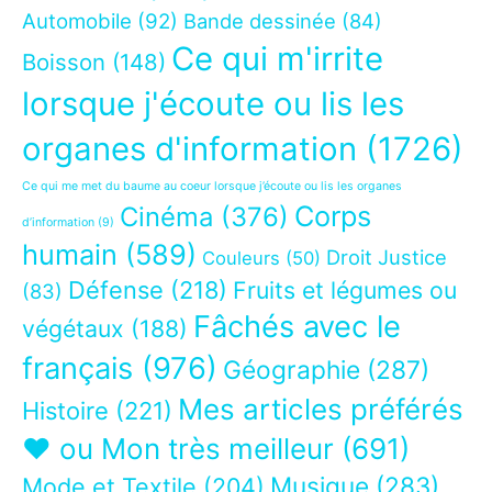
Automobile
(92)
Bande dessinée
(84)
Ce qui m'irrite
Boisson
(148)
lorsque j'écoute ou lis les
organes d'information
(1726)
Ce qui me met du baume au coeur lorsque j’écoute ou lis les organes
Corps
Cinéma
(376)
d’information
(9)
humain
(589)
Droit Justice
Couleurs
(50)
Défense
(218)
Fruits et légumes ou
(83)
Fâchés avec le
végétaux
(188)
français
(976)
Géographie
(287)
Mes articles préférés
Histoire
(221)
❤ ou Mon très meilleur
(691)
Musique
(283)
Mode et Textile
(204)