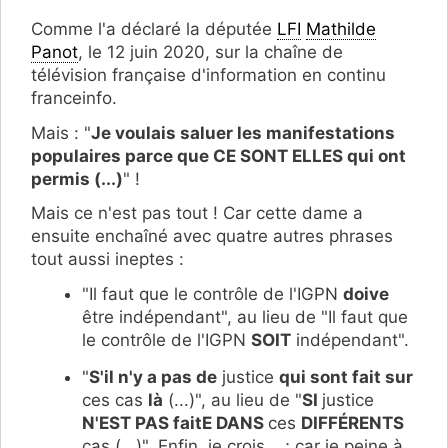
Comme l'a déclaré la députée
LFI
Mathilde
Panot
, le 12 juin 2020, sur la chaîne de
télévision française d'information en continu
franceinfo.
Mais : "
Je voulais saluer les manifestations
populaires parce que CE SONT ELLES qui ont
permis (...)
" !
Mais ce n'est pas tout ! Car cette dame a
ensuite enchaîné avec quatre autres phrases
tout aussi ineptes :
"Il faut que le contrôle de l'IGPN
doive
être indépendant", au lieu de "Il faut que
le contrôle de l'IGPN
SOIT
indépendant".
"
S'il n'y a pas de
justice
qui sont fait sur
ces cas
là
(...)", au lieu de "
SI
justice
N'EST PAS faitE DANS
ces
DIFFÉRENTS
cas (...)". Enfin, je crois... ; car je peine à