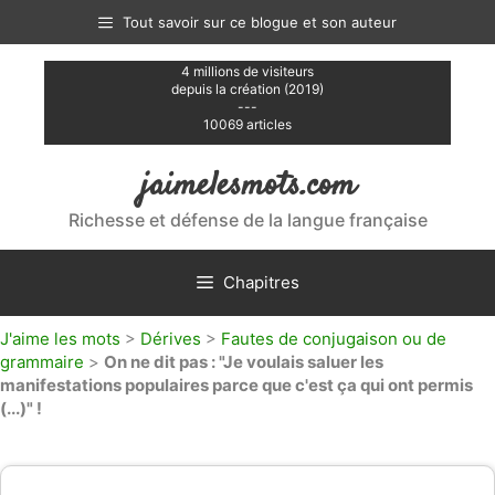
Aller
Tout savoir sur ce blogue et son auteur
au
contenu
4 millions de visiteurs
depuis la création (2019)
---
10069 articles
jaimelesmots.com
Richesse et défense de la langue française
Chapitres
J'aime les mots
>
Dérives
>
Fautes de conjugaison ou de
grammaire
>
On ne dit pas : "Je voulais saluer les
manifestations populaires parce que c'est ça qui ont permis
(...)" !