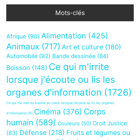
Mots-clés
Alimentation
(425)
Afrique
(90)
Animaux
(717)
Art et culture
(180)
Automobile
(92)
Bande dessinée
(84)
Ce qui m'irrite
Boisson
(148)
lorsque j'écoute ou lis les
organes d'information
(1726)
Ce qui me met du baume au coeur lorsque j’écoute ou lis les organes
Corps
Cinéma
(376)
d’information
(9)
humain
(589)
Droit Justice
Couleurs
(50)
Défense
(218)
Fruits et légumes ou
(83)