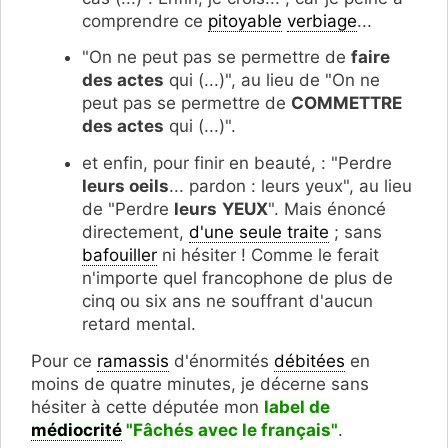
comprendre ce
pitoyable
verbiage
...
"On ne peut pas se permettre de
faire
des actes
qui (...)", au lieu de "On ne
peut pas se permettre de
COMMETTRE
des actes
qui (...)".
et enfin, pour finir en beauté, : "Perdre
leurs oeils
... pardon : leurs yeux", au lieu
de "Perdre
leurs
YEUX
". Mais énoncé
directement,
d'une seule traite
; sans
bafouiller
ni hésiter ! Comme le ferait
n'importe quel francophone de plus de
cinq ou six ans ne souffrant d'aucun
retard mental.
Pour ce
ramassis
d'énormités
débitées
en
moins de quatre minutes, je décerne sans
hésiter à cette députée mon
label de
médiocrité
"F
â
chés avec le français"
.