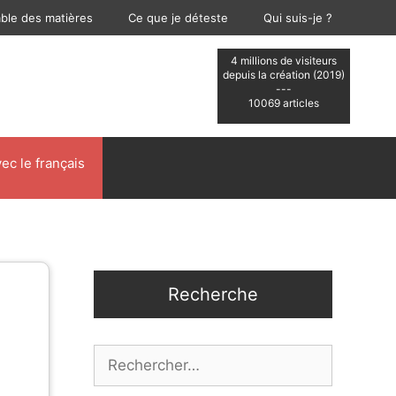
able des matières
Ce que je déteste
Qui suis-je ?
4 millions de visiteurs
depuis la création (2019)
---
10069 articles
ec le français
Recherche
Rechercher :