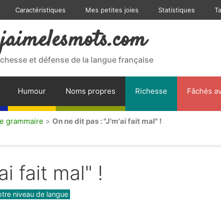
Caractéristiques
Mes petites joies
Statistiques
T
jaimelesmots.com
ichesse et défense de la langue française
Humour
Noms propres
Richesse
Fâchés av
de grammaire
>
On ne dit pas : "J'm'ai fait mal" !
i fait mal" !
tre niveau de langue