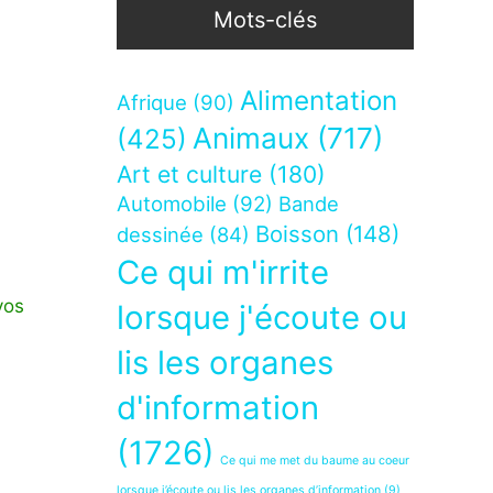
Mots-clés
Alimentation
Afrique
(90)
Animaux
(717)
(425)
Art et culture
(180)
Automobile
(92)
Bande
Boisson
(148)
dessinée
(84)
Ce qui m'irrite
vos
lorsque j'écoute ou
lis les organes
d'information
(1726)
Ce qui me met du baume au coeur
lorsque j’écoute ou lis les organes d’information
(9)