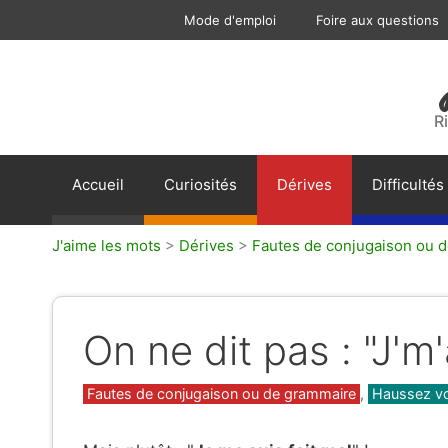
Aller
Mode d'emploi
Foire aux questions
au
contenu
R
Accueil
Curiosités
Dérives
Difficultés
J'aime les mots
>
Dérives
>
Fautes de conjugaison ou 
On ne dit pas : "J'm'a
Catégories
Fautes de conjugaison ou de grammaire
,
Haussez vo