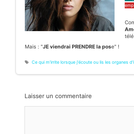
emp
Com
Ame
tél
Mais : "
JE viendrai PRENDRE la pos
e" !
Étiquettes
Ce qui m'irrite lorsque j'écoute ou lis les organes d
Laisser un commentaire
Commentaire