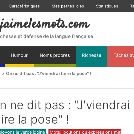
Caractéristiques
Mes petites joies
Statistiques
T
jaimelesmots.com
ichesse et défense de la langue française
Humour
Noms propres
Richesse
Fâchés av
e
>
On ne dit pas : "J'viendrai faire la pose" !
n ne dit pas : "J'viendrai
aire la pose" !
gories
loyons le verbe idoine
,
Mots, locutions ou expressions mal