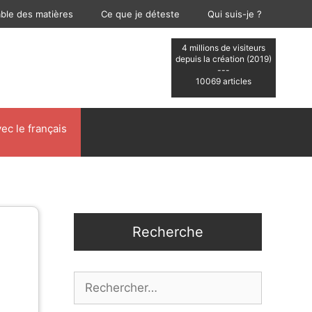
able des matières
Ce que je déteste
Qui suis-je ?
4 millions de visiteurs
depuis la création (2019)
---
10069 articles
ec le français
Recherche
Rechercher :