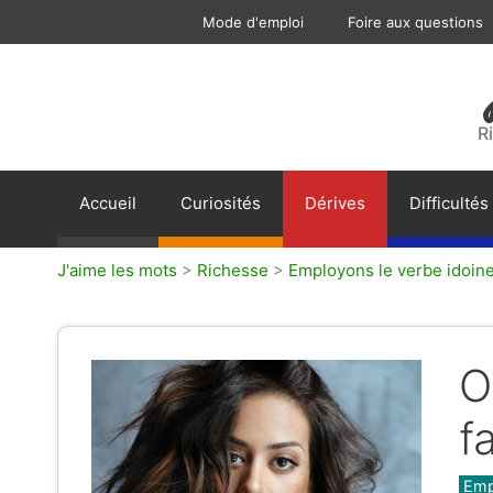
Aller
Mode d'emploi
Foire aux questions
au
contenu
R
Accueil
Curiosités
Dérives
Difficultés
J'aime les mots
>
Richesse
>
Employons le verbe idoin
O
f
Caté
Emp