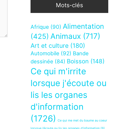
Mots-clés
Alimentation
Afrique
(90)
Animaux
(717)
(425)
Art et culture
(180)
Automobile
(92)
Bande
Boisson
(148)
dessinée
(84)
Ce qui m'irrite
lorsque j'écoute ou
lis les organes
d'information
(1726)
Ce qui me met du baume au coeur
lorsque j’écoute ou lis les organes d’information
(9)