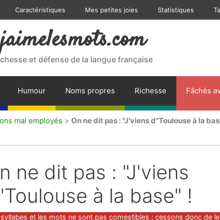
Caractéristiques
Mes petites joies
Statistiques
T
jaimelesmots.com
ichesse et défense de la langue française
Humour
Noms propres
Richesse
Fâchés av
ions mal employés
>
On ne dit pas : "J'viens d"Toulouse à la bas
n ne dit pas : "J'viens
"Toulouse à la base" !
gories
 syllabes et les mots ne sont pas comestibles : cessons donc de l