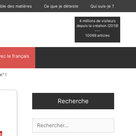
able des matières
Ce que je déteste
Qui suis-je ?
4 millions de visiteurs
depuis la création (2019)
---
10069 articles
ec le français
e" !
Recherche
Rechercher :
es