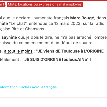
r !
,
Mots, locutions ou expressions mal employés
si que le déclare l'humoriste français
Marc Rougé
, dans
nète
"Le chat", entendue ce 12 mars 2023, sur la radio
nçaise Rire et Chansons.
e
saynète
qui, je dois le dire, ne m'a pas arraché l'ombr
squisse du commencement d'un début de sourire.
s,
à tout le moins
: "
JE viens dE Toulouse à L'ORIGINE
" 
idéalement : "
JE SUIS D'ORIGINE toulousAINe
" !
'information
,
Fâchés avec le français