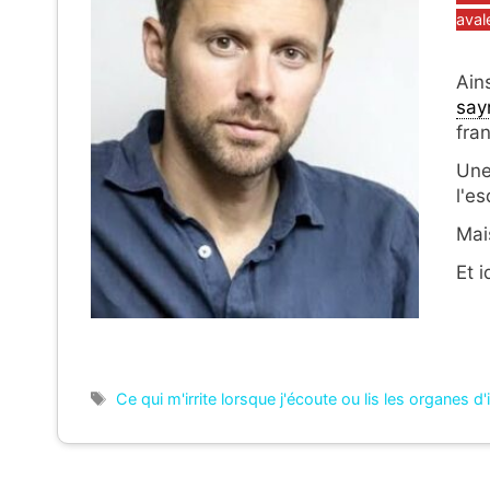
avale
Ain
say
fra
Un
l'e
Mai
Et 
Étiquettes
Ce qui m'irrite lorsque j'écoute ou lis les organes d