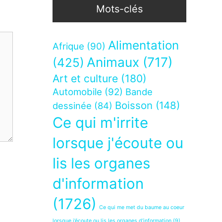
Mots-clés
Alimentation
Afrique
(90)
Animaux
(717)
(425)
Art et culture
(180)
Automobile
(92)
Bande
Boisson
(148)
dessinée
(84)
Ce qui m'irrite
lorsque j'écoute ou
lis les organes
d'information
(1726)
Ce qui me met du baume au coeur
lorsque j’écoute ou lis les organes d’information
(9)