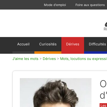
Aller
Mode d'emploi
Foire aux questions
au
contenu
R
Accueil
Curiosités
Dérives
Difficultés
J'aime les mots
>
Dérives
>
Mots, locutions ou express
O
d
Caté
Les