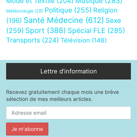
Musique
(283)
Mode et Textile
(204)
Politique
(255)
Religion
Météorologie
(28)
Santé Médecine
(612)
Sexe
(196)
Sport
(388)
(259)
Spécial FLE
(285)
Transports
(224)
Télévision
(148)
Lettre d’information
Recevez gratuitement chaque mois une brève
sélection de mes meilleurs articles.