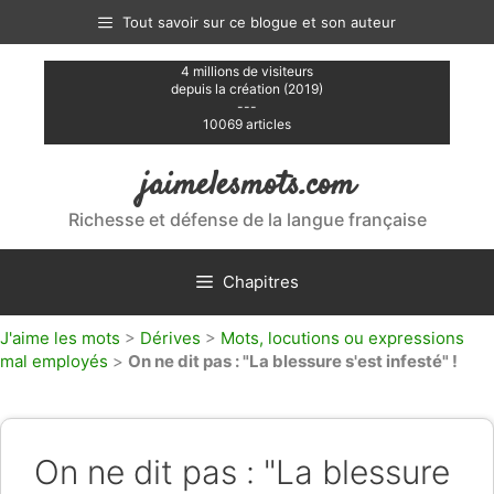
Aller
Tout savoir sur ce blogue et son auteur
au
contenu
4 millions de visiteurs
depuis la création (2019)
---
10069 articles
jaimelesmots.com
Richesse et défense de la langue française
Chapitres
J'aime les mots
>
Dérives
>
Mots, locutions ou expressions
mal employés
>
On ne dit pas : "La blessure s'est infesté" !
On ne dit pas : "La blessure