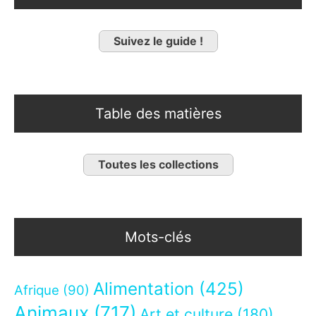
Suivez le guide !
Table des matières
Toutes les collections
Mots-clés
Alimentation
(425)
Afrique
(90)
Animaux
(717)
Art et culture
(180)