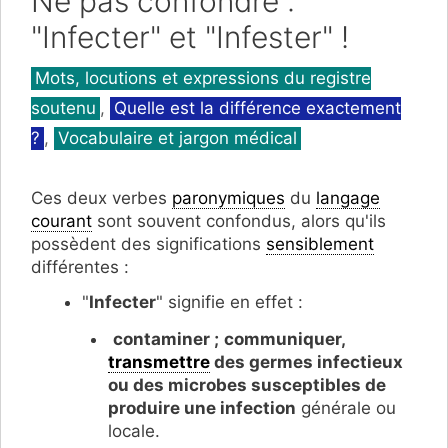
Ne pas confondre :
"Infecter" et "Infester" !
Catégories
Mots, locutions et expressions du registre
soutenu
,
Quelle est la différence exactement
?
,
Vocabulaire et jargon médical
Ces deux verbes
paronymiques
du
langage
courant
sont souvent confondus, alors qu'ils
possèdent des significations
sensiblement
différentes :
"
Infecter
" signifie en effet :
contaminer ;
communiquer,
transmettre
des germes infectieux
ou des microbes susceptibles de
produire une infection
générale ou
locale.