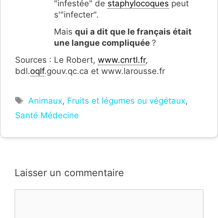
"infestée" de
staphylocoques
peut
s'"infecter".
Mais
qui a dit que le français était
une langue compliquée
?
Sources : Le Robert,
www.cnrtl.fr
,
bdl.
oqlf
.gouv.qc.ca et www.larousse.fr
Étiquettes
Animaux
,
Fruits et légumes ou végétaux
,
Santé Médecine
Laisser un commentaire
Commentaire