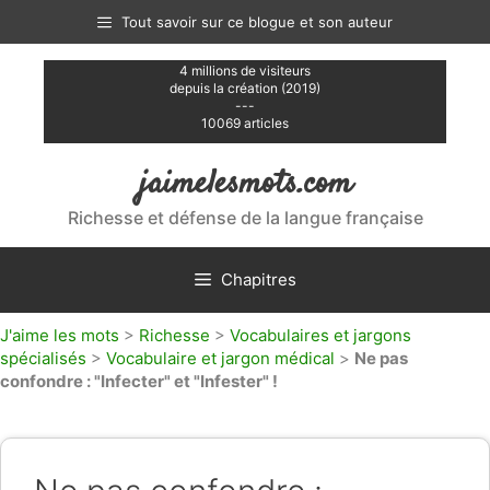
Aller
Tout savoir sur ce blogue et son auteur
au
contenu
4 millions de visiteurs
depuis la création (2019)
---
10069 articles
jaimelesmots.com
Richesse et défense de la langue française
Chapitres
J'aime les mots
>
Richesse
>
Vocabulaires et jargons
spécialisés
>
Vocabulaire et jargon médical
>
Ne pas
confondre : "Infecter" et "Infester" !