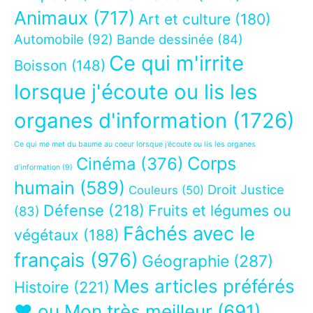
Animaux
(717)
Art et culture
(180)
Automobile
(92)
Bande dessinée
(84)
Ce qui m'irrite
Boisson
(148)
lorsque j'écoute ou lis les
organes d'information
(1726)
Ce qui me met du baume au coeur lorsque j’écoute ou lis les organes
Corps
Cinéma
(376)
d’information
(9)
humain
(589)
Droit Justice
Couleurs
(50)
Défense
(218)
Fruits et légumes ou
(83)
Fâchés avec le
végétaux
(188)
français
(976)
Géographie
(287)
Mes articles préférés
Histoire
(221)
❤ ou Mon très meilleur
(691)