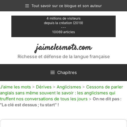
Aller
Tout savoir sur ce blogue et son auteur
au
contenu
4 millions de visiteurs
depuis la création (2019)
---
10069 articles
jaimelesmots.com
Richesse et défense de la langue française
Chapitres
J'aime les mots
>
Dérives
>
Anglicismes
>
Cessons de parler
anglais sans même souvent le savoir : les anglicismes qui
truffent nos conversations de tous les jours
>
On ne dit pas :
"La clé est dessus ; tu start" !