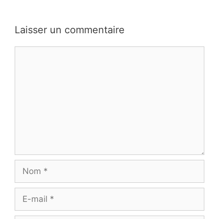
Laisser un commentaire
Commentaire
Nom
E-
mail