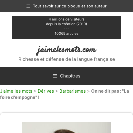
Aller
Tout savoir sur ce blogue et son auteur
au
contenu
4 millions de visiteurs
depuis la création (2019)
---
10069 articles
jaimelesmots.com
Richesse et défense de la langue française
Chapitres
J'aime les mots
>
Dérives
>
Barbarismes
>
On ne dit pas : "La
foire d'empogne" !