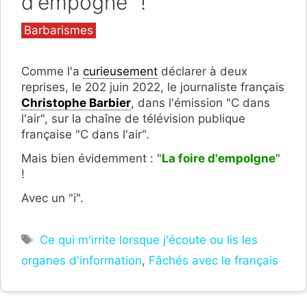
d'empogne" !
Catégories
Barbarismes
Comme l'a
curieusement
déclarer à deux
reprises, le 202 juin 2022, le journaliste français
Christophe Barbier
, dans l'émission "C dans
l'air", sur la chaîne de télévision publique
française "C dans l'air".
Mais bien évidemment : "
La foire d'empoIgne
"
!
Avec un "i".
Étiquettes
Ce qui m'irrite lorsque j'écoute ou lis les
organes d'information
,
Fâchés avec le français