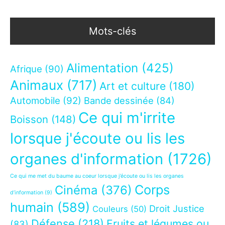
Mots-clés
Alimentation
(425)
Afrique
(90)
Animaux
(717)
Art et culture
(180)
Automobile
(92)
Bande dessinée
(84)
Ce qui m'irrite
Boisson
(148)
lorsque j'écoute ou lis les
organes d'information
(1726)
Ce qui me met du baume au coeur lorsque j’écoute ou lis les organes
Corps
Cinéma
(376)
d’information
(9)
humain
(589)
Droit Justice
Couleurs
(50)
Défense
(218)
Fruits et légumes ou
(83)