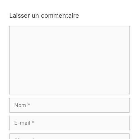
Laisser un commentaire
Commentaire
Nom
E-
mail
Site