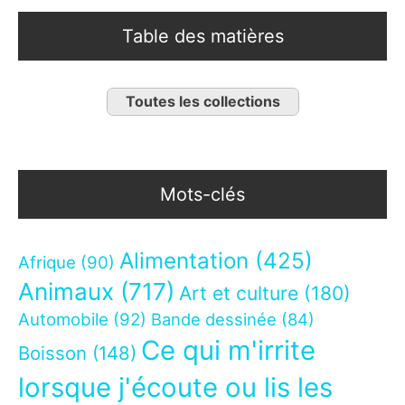
Table des matières
Toutes les collections
Mots-clés
Alimentation
(425)
Afrique
(90)
Animaux
(717)
Art et culture
(180)
Automobile
(92)
Bande dessinée
(84)
Ce qui m'irrite
Boisson
(148)
lorsque j'écoute ou lis les