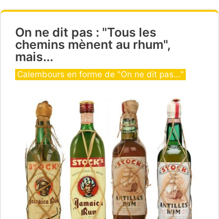
On ne dit pas : "Tous les
chemins mènent au rhum",
mais...
Catégories
Calembours en forme de "On ne dit pas..."