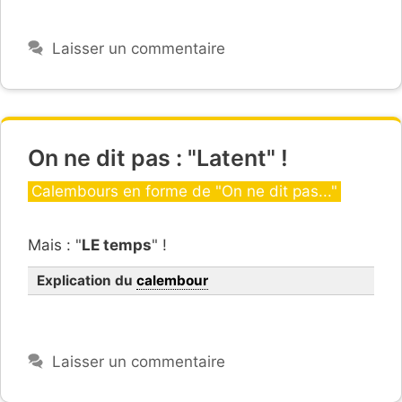
Laisser un commentaire
On ne dit pas : "Latent" !
Catégories
Calembours en forme de "On ne dit pas..."
Mais : "
LE temps
" !
Explication du
calembour
Laisser un commentaire