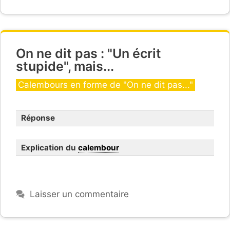
On ne dit pas : "Un écrit
stupide", mais...
Catégories
Calembours en forme de "On ne dit pas..."
Réponse
Explication du
calembour
Laisser un commentaire