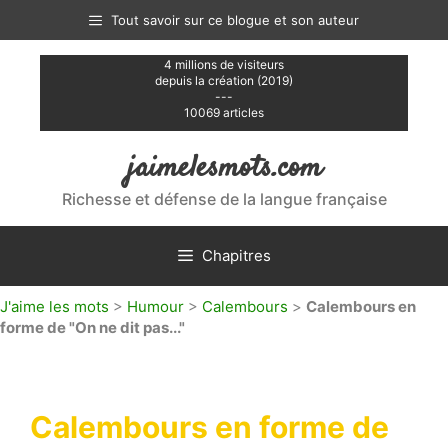
Aller
Tout savoir sur ce blogue et son auteur
au
contenu
4 millions de visiteurs
depuis la création (2019)
---
10069 articles
jaimelesmots.com
Richesse et défense de la langue française
Chapitres
J'aime les mots
>
Humour
>
Calembours
>
Calembours en
forme de "On ne dit pas..."
Calembours en forme de