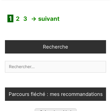
Page
Page
Page
1
2
3
→
suivant
Recherche
Rechercher :
Parcours fléché : mes recommandations