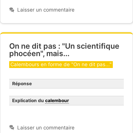
Laisser un commentaire
On ne dit pas : "Un scientifique
phocéen", mais...
Catégories
Calembours en forme de "On ne dit pas..."
Réponse
Explication du
calembour
Laisser un commentaire