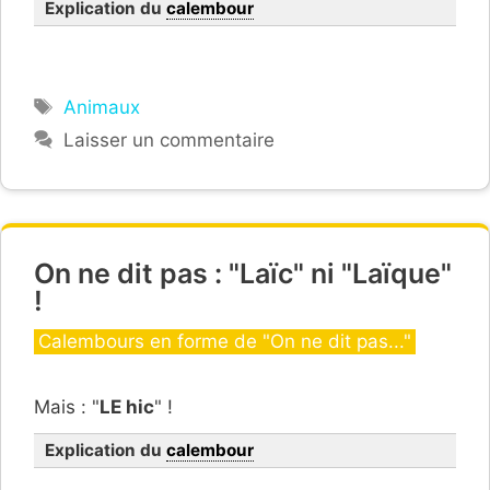
Explication du
calembour
Étiquettes
Animaux
Laisser un commentaire
On ne dit pas : "Laïc" ni "Laïque"
!
Catégories
Calembours en forme de "On ne dit pas..."
Mais : "
LE hic
" !
Explication du
calembour