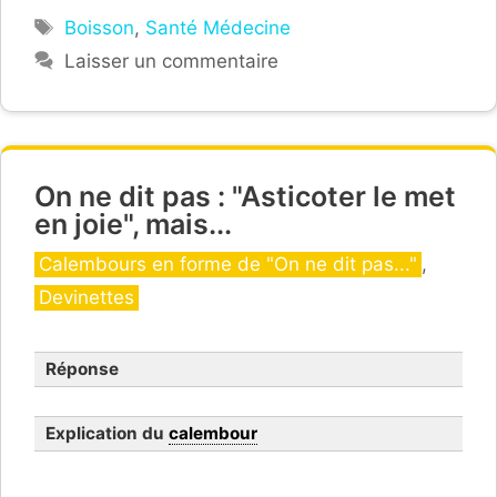
jatte
Étiquettes
Boisson
,
Santé Médecine
Laisser un commentaire
On ne dit pas : "Asticoter le met
en joie", mais...
Catégories
Calembours en forme de "On ne dit pas..."
,
Devinettes
Réponse
Explication du
calembour