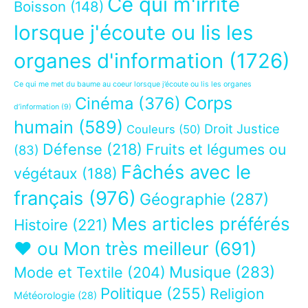
Ce qui m'irrite
Boisson
(148)
lorsque j'écoute ou lis les
organes d'information
(1726)
Ce qui me met du baume au coeur lorsque j’écoute ou lis les organes
Corps
Cinéma
(376)
d’information
(9)
humain
(589)
Droit Justice
Couleurs
(50)
Défense
(218)
Fruits et légumes ou
(83)
Fâchés avec le
végétaux
(188)
français
(976)
Géographie
(287)
Mes articles préférés
Histoire
(221)
❤ ou Mon très meilleur
(691)
Musique
(283)
Mode et Textile
(204)
Politique
(255)
Religion
Météorologie
(28)