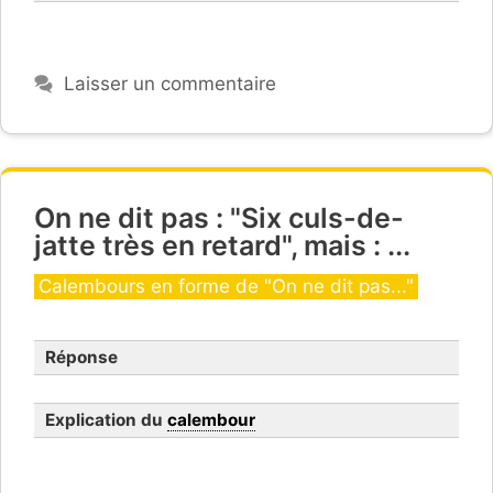
Laisser un commentaire
On ne dit pas : "Six culs-de-
jatte très en retard", mais : ...
Catégories
Calembours en forme de "On ne dit pas..."
Réponse
Explication du
calembour