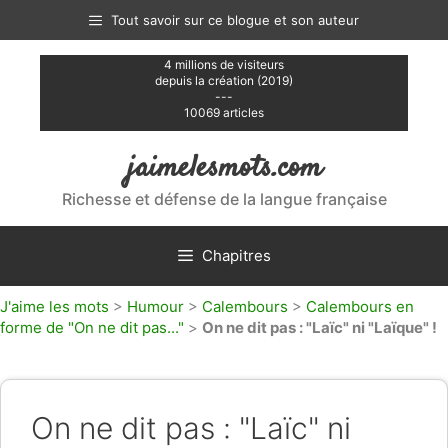
Aller
Tout savoir sur ce blogue et son auteur
au
contenu
4 millions de visiteurs
depuis la création (2019)
---
10069 articles
jaimelesmots.com
Richesse et défense de la langue française
Chapitres
J'aime les mots
>
Humour
>
Calembours
>
Calembours en
forme de "On ne dit pas..."
>
On ne dit pas : "Laïc" ni "Laïque" !
On ne dit pas : "Laïc" ni