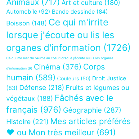
Animaux
(717)
Art et culture
(180)
Automobile
(92)
Bande dessinée
(84)
Ce qui m'irrite
Boisson
(148)
lorsque j'écoute ou lis les
organes d'information
(1726)
Ce qui me met du baume au coeur lorsque j’écoute ou lis les organes
Corps
Cinéma
(376)
d’information
(9)
humain
(589)
Droit Justice
Couleurs
(50)
Défense
(218)
Fruits et légumes ou
(83)
Fâchés avec le
végétaux
(188)
français
(976)
Géographie
(287)
Mes articles préférés
Histoire
(221)
❤ ou Mon très meilleur
(691)