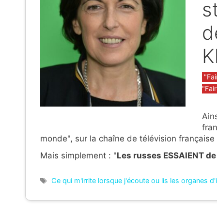
s
d
K
Caté
"Fai
"Fair
Ain
fra
monde", sur la chaîne de télévision française
Mais simplement : "
Les russes ESSAIENT de
Étiquettes
Ce qui m'irrite lorsque j'écoute ou lis les organes d