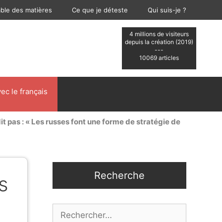
able des matières
Ce que je déteste
Qui suis-je ?
4 millions de visiteurs
depuis la création (2019)
---
10069 articles
ec le français
it pas : « Les russes font une forme de stratégie de
Recherche
s
Rechercher :