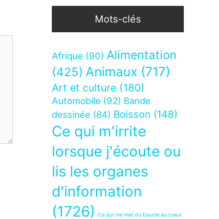
Mots-clés
Alimentation
Afrique
(90)
Animaux
(717)
(425)
Art et culture
(180)
Automobile
(92)
Bande
Boisson
(148)
dessinée
(84)
Ce qui m'irrite
lorsque j'écoute ou
lis les organes
d'information
(1726)
Ce qui me met du baume au coeur