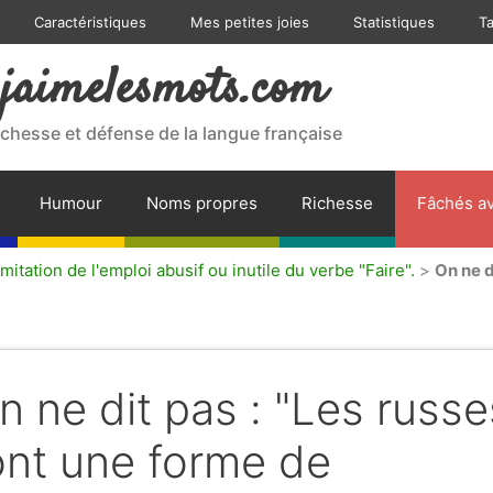
Caractéristiques
Mes petites joies
Statistiques
T
jaimelesmots.com
ichesse et défense de la langue française
Humour
Noms propres
Richesse
Fâchés av
mitation de l'emploi abusif ou inutile du verbe "Faire".
>
On ne d
n ne dit pas : "Les russe
ont une forme de