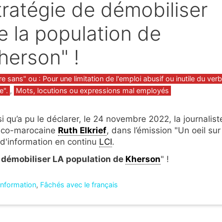
tratégie de démobiliser
e la population de
herson" !
gories
re sans" ou : Pour une limitation de l'emploi abusif ou inutile du ver
e".
,
Mots, locutions ou expressions mal employés
si qu’a pu le déclarer, le 24 novembre 2022, la journalist
nco-marocaine
Ruth Elkrief
, dans l’émission "Un oeil sur
 d'information en continu
LCI
.
 démobiliser LA population de
Kherson
" !
'information
,
Fâchés avec le français