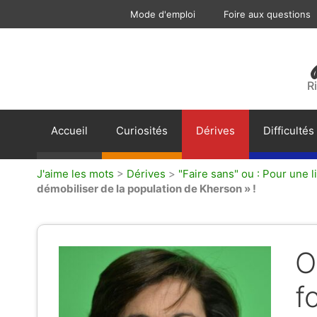
Aller
Mode d'emploi
Foire aux questions
au
contenu
R
Accueil
Curiosités
Dérives
Difficultés
J'aime les mots
>
Dérives
>
"Faire sans" ou : Pour une li
démobiliser de la population de Kherson » !
O
f