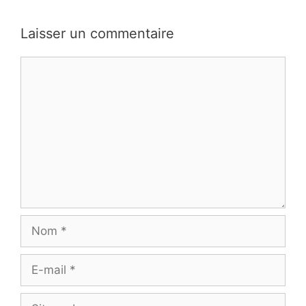
Laisser un commentaire
Commentaire
Nom
E-
mail
Site