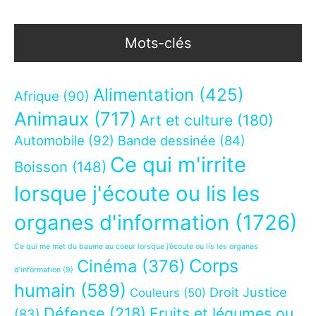
Mots-clés
Alimentation
(425)
Afrique
(90)
Animaux
(717)
Art et culture
(180)
Automobile
(92)
Bande dessinée
(84)
Ce qui m'irrite
Boisson
(148)
lorsque j'écoute ou lis les
organes d'information
(1726)
Ce qui me met du baume au coeur lorsque j’écoute ou lis les organes
Corps
Cinéma
(376)
d’information
(9)
humain
(589)
Droit Justice
Couleurs
(50)
Défense
(218)
Fruits et légumes ou
(83)