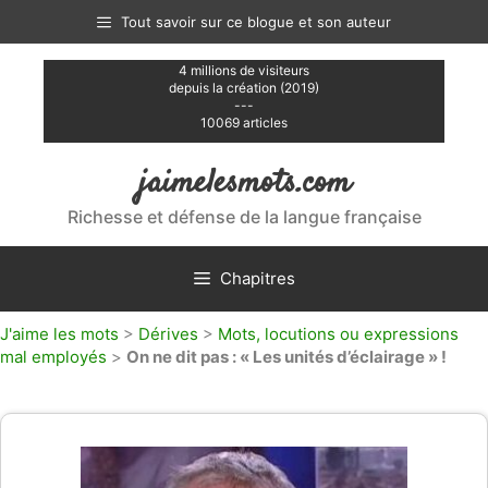
Aller
Tout savoir sur ce blogue et son auteur
au
contenu
4 millions de visiteurs
depuis la création (2019)
---
10069 articles
jaimelesmots.com
Richesse et défense de la langue française
Chapitres
J'aime les mots
>
Dérives
>
Mots, locutions ou expressions
mal employés
>
On ne dit pas : « Les unités d’éclairage » !