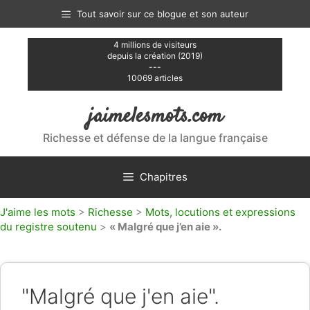
Aller
Tout savoir sur ce blogue et son auteur
au
contenu
4 millions de visiteurs
depuis la création (2019)
---
10069 articles
jaimelesmots.com
Richesse et défense de la langue française
Chapitres
J'aime les mots
>
Richesse
>
Mots, locutions et expressions
du registre soutenu
>
« Malgré que j’en aie ».
"Malgré que j'en aie".