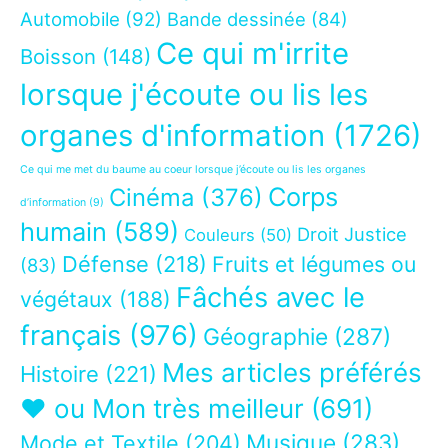
Automobile
(92)
Bande dessinée
(84)
Ce qui m'irrite
Boisson
(148)
lorsque j'écoute ou lis les
organes d'information
(1726)
Ce qui me met du baume au coeur lorsque j’écoute ou lis les organes
Corps
Cinéma
(376)
d’information
(9)
humain
(589)
Droit Justice
Couleurs
(50)
Défense
(218)
Fruits et légumes ou
(83)
Fâchés avec le
végétaux
(188)
français
(976)
Géographie
(287)
Mes articles préférés
Histoire
(221)
❤ ou Mon très meilleur
(691)
Musique
(283)
Mode et Textile
(204)