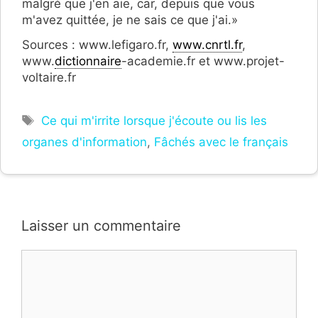
malgré que j'en aie, car, depuis que vous
m'avez quittée, je ne sais ce que j'ai.»
Sources : www.lefigaro.fr,
www.cnrtl.fr
,
www.
dictionnaire
-academie.fr et www.projet-
voltaire.fr
Étiquettes
Ce qui m'irrite lorsque j'écoute ou lis les
organes d'information
,
Fâchés avec le français
Laisser un commentaire
Commentaire