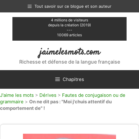
Aller
Tout savoir sur ce blogue et son auteur
au
contenu
4 millions de visiteurs
depuis la création (2019)
---
10069 articles
jaimelesmots.com
Richesse et défense de la langue française
Chapitres
J'aime les mots
>
Dérives
>
Fautes de conjugaison ou de
grammaire
>
On ne dit pas : "Moi j'chuis attentif du
comportement de" !