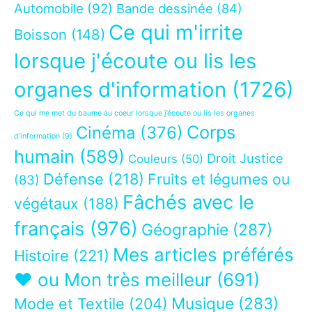
Automobile
(92)
Bande dessinée
(84)
Ce qui m'irrite
Boisson
(148)
lorsque j'écoute ou lis les
organes d'information
(1726)
Ce qui me met du baume au coeur lorsque j’écoute ou lis les organes
Corps
Cinéma
(376)
d’information
(9)
humain
(589)
Droit Justice
Couleurs
(50)
Défense
(218)
Fruits et légumes ou
(83)
Fâchés avec le
végétaux
(188)
français
(976)
Géographie
(287)
Mes articles préférés
Histoire
(221)
❤ ou Mon très meilleur
(691)
Musique
(283)
Mode et Textile
(204)