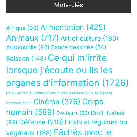
Mots-clés
Alimentation
(425)
Afrique
(90)
Animaux
(717)
Art et culture
(180)
Automobile
(92)
Bande dessinée
(84)
Ce qui m'irrite
Boisson
(148)
lorsque j'écoute ou lis les
organes d'information
(1726)
Ce qui me met du baume au coeur lorsque j’écoute ou lis les organes
Corps
Cinéma
(376)
d’information
(9)
humain
(589)
Droit Justice
Couleurs
(50)
Défense
(218)
Fruits et légumes ou
(83)
Fâchés avec le
végétaux
(188)