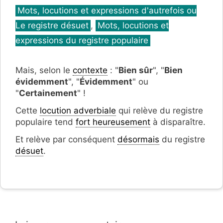
Catégories
Mots, locutions et expressions d'autrefois ou
Le registre désuet
,
Mots, locutions et
expressions du registre populaire
Mais, selon le
contexte
: "
Bien sûr
", "
Bien
évidemment
", "
Évidemment
" ou
"
Certainement
" !
Cette
locution adverbiale
qui relève du registre
populaire tend
fort heureusement
à disparaître.
Et relève par conséquent
désormais
du registre
désuet
.