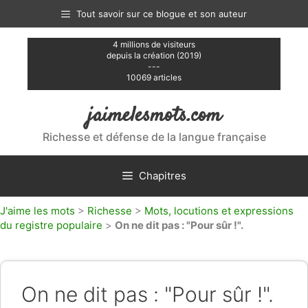
Aller
Tout savoir sur ce blogue et son auteur
au
contenu
4 millions de visiteurs
depuis la création (2019)
---
10069 articles
jaimelesmots.com
Richesse et défense de la langue française
Chapitres
J'aime les mots
>
Richesse
>
Mots, locutions et expressions
du registre populaire
>
On ne dit pas : "Pour sûr !".
On ne dit pas : "Pour sûr !".