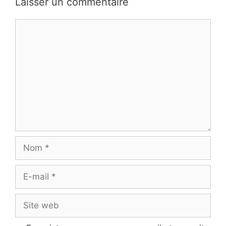
Laisser un commentaire
Commentaire
Nom
E-
mail
Site
web