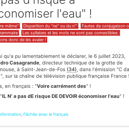
conomiser l'eau" !
gories
ire même"
,
Disparition du "ne" ou du n'"
,
Fautes de conjugaison 
rammaire
,
Les syllabes et les mots ne sont pas comestibles :
ons donc de les avaler !
si qu'a pu lamentablement le déclarer, le 6 juillet 2023,
dro Casagrande
, directeur technique de la grotte de
mouse, à Saint-Jean-de-Fos
(34)
, dans l'émission "C d
r ", sur la chaîne de télévision publique française France 
, en français : "
Voire carrément des
" !
 "
IL N' a pas dE risque DE DEVOIR économiser l'eau
" !
'information
,
Fâchés avec le français