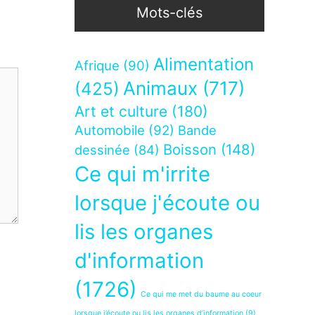
Mots-clés
Alimentation
Afrique
(90)
Animaux
(717)
(425)
Art et culture
(180)
Automobile
(92)
Bande
Boisson
(148)
dessinée
(84)
Ce qui m'irrite
lorsque j'écoute ou
lis les organes
d'information
(1726)
Ce qui me met du baume au coeur
lorsque j’écoute ou lis les organes d’information
(9)