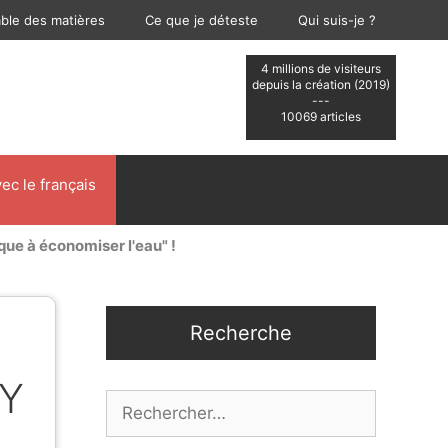
able des matières
Ce que je déteste
Qui suis-je ?
4 millions de visiteurs
depuis la création (2019)
---
10069 articles
ec le français
que à économiser l'eau" !
Recherche
"Y
Rechercher :