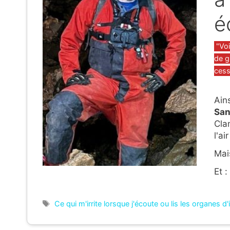
é
Caté
"Vo
de g
cess
Ain
San
Cla
l'ai
Mais
Et :
Étiquettes
Ce qui m'irrite lorsque j'écoute ou lis les organes d