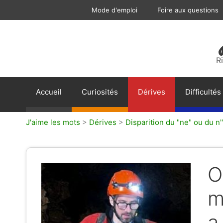
Aller
Mode d'emploi
Foire aux questions
au
contenu
R
Accueil
Curiosités
Dérives
Difficultés
J'aime les mots
>
Dérives
>
Disparition du "ne" ou du n'
O
m
a