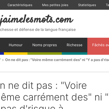
Caractéristiques
Mes petites joies
Statistiques
T
jaimelesmots.com
ichesse et défense de la langue française
Humour
Noms propres
Richesse
Fâchés av
"
>
On ne dit pas : "Voire même carrément des" ni "Y a pas d'ris
n ne dit pas : "Voire
ême carrément des" ni 
 pas d'risque à