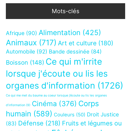
Mots-clés
Alimentation
(425)
Afrique
(90)
Animaux
(717)
Art et culture
(180)
Automobile
(92)
Bande dessinée
(84)
Ce qui m'irrite
Boisson
(148)
lorsque j'écoute ou lis les
organes d'information
(1726)
Ce qui me met du baume au coeur lorsque j’écoute ou lis les organes
Corps
Cinéma
(376)
d’information
(9)
humain
(589)
Droit Justice
Couleurs
(50)
Défense
(218)
Fruits et légumes ou
(83)