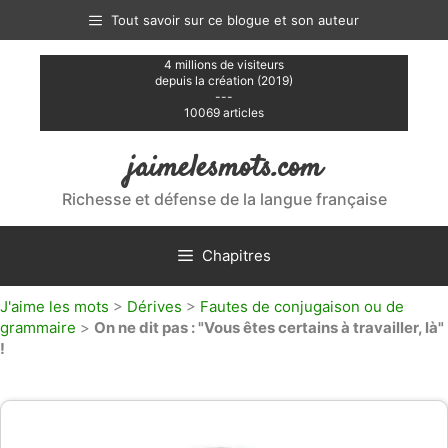
Aller
Tout savoir sur ce blogue et son auteur
au
contenu
4 millions de visiteurs
depuis la création (2019)
---
10069 articles
jaimelesmots.com
Richesse et défense de la langue française
Chapitres
J'aime les mots
>
Dérives
>
Fautes de conjugaison ou de
grammaire
>
On ne dit pas : "Vous êtes certains à travailler, là"
!