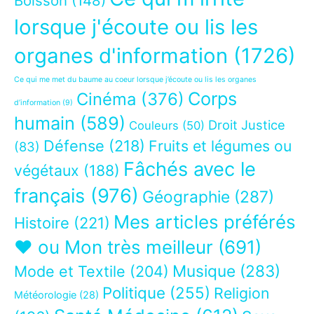
Boisson
(148)
lorsque j'écoute ou lis les
organes d'information
(1726)
Ce qui me met du baume au coeur lorsque j’écoute ou lis les organes
Corps
Cinéma
(376)
d’information
(9)
humain
(589)
Droit Justice
Couleurs
(50)
Défense
(218)
Fruits et légumes ou
(83)
Fâchés avec le
végétaux
(188)
français
(976)
Géographie
(287)
Mes articles préférés
Histoire
(221)
❤ ou Mon très meilleur
(691)
Musique
(283)
Mode et Textile
(204)
Politique
(255)
Religion
Météorologie
(28)