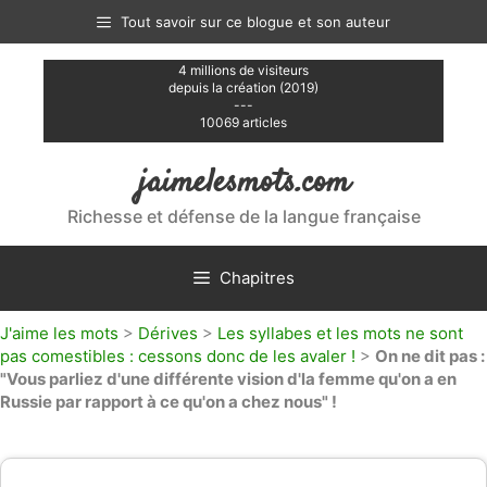
Aller
Tout savoir sur ce blogue et son auteur
au
contenu
4 millions de visiteurs
depuis la création (2019)
---
10069 articles
jaimelesmots.com
Richesse et défense de la langue française
Chapitres
J'aime les mots
>
Dérives
>
Les syllabes et les mots ne sont
pas comestibles : cessons donc de les avaler !
>
On ne dit pas :
"Vous parliez d'une différente vision d'la femme qu'on a en
Russie par rapport à ce qu'on a chez nous" !