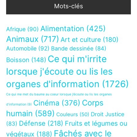
Mots-clés
Alimentation
(425)
Afrique
(90)
Animaux
(717)
Art et culture
(180)
Automobile
(92)
Bande dessinée
(84)
Ce qui m'irrite
Boisson
(148)
lorsque j'écoute ou lis les
organes d'information
(1726)
Ce qui me met du baume au coeur lorsque j’écoute ou lis les organes
Corps
Cinéma
(376)
d’information
(9)
humain
(589)
Droit Justice
Couleurs
(50)
Défense
(218)
Fruits et légumes ou
(83)
Fâchés avec le
végétaux
(188)