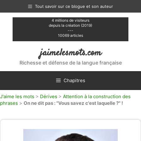
Aller
Tout savoir sur ce blogue et son auteur
au
contenu
4 millions de visiteurs
depuis la création (2019)
---
10069 articles
jaimelesmots.com
Richesse et défense de la langue française
Chapitres
J'aime les mots
>
Dérives
>
Attention à la construction des
phrases
>
On ne dit pas : "Vous savez c'est laquelle ?" !