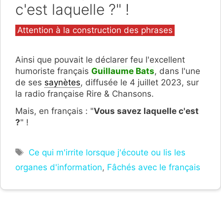
c'est laquelle ?" !
Catégories
Attention à la construction des phrases
Ainsi que pouvait le déclarer feu l'excellent
humoriste français
Guillaume Bats
, dans l'une
de ses
saynètes
, diffusée le 4 juillet 2023, sur
la radio française Rire & Chansons.
Mais, en français : "
Vous savez laquelle c'est
?
" !
Étiquettes
Ce qui m'irrite lorsque j'écoute ou lis les
organes d'information
,
Fâchés avec le français