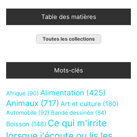
Table des matières
Toutes les collections
Mots-clés
Alimentation
(425)
Afrique
(90)
Animaux
(717)
Art et culture
(180)
Automobile
(92)
Bande dessinée
(84)
Ce qui m'irrite
Boisson
(148)
lorsque j'écoute ou lis les