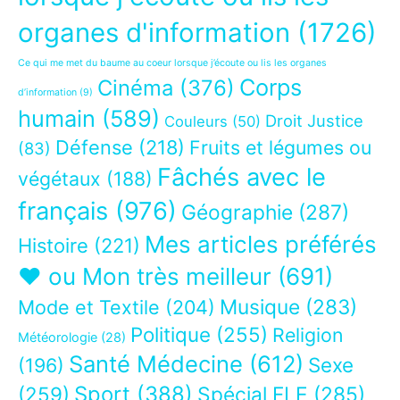
organes d'information
(1726)
Ce qui me met du baume au coeur lorsque j’écoute ou lis les organes
Corps
Cinéma
(376)
d’information
(9)
humain
(589)
Droit Justice
Couleurs
(50)
Défense
(218)
Fruits et légumes ou
(83)
Fâchés avec le
végétaux
(188)
français
(976)
Géographie
(287)
Mes articles préférés
Histoire
(221)
❤ ou Mon très meilleur
(691)
Musique
(283)
Mode et Textile
(204)
Politique
(255)
Religion
Météorologie
(28)
Santé Médecine
(612)
Sexe
(196)
Sport
(388)
(259)
Spécial FLE
(285)