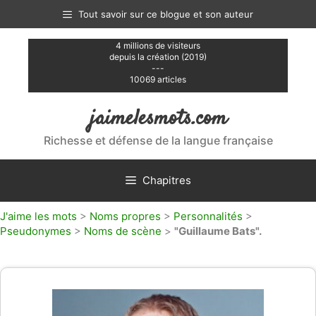
Aller
Tout savoir sur ce blogue et son auteur
au
contenu
4 millions de visiteurs
depuis la création (2019)
---
10069 articles
jaimelesmots.com
Richesse et défense de la langue française
Chapitres
J'aime les mots
>
Noms propres
>
Personnalités
>
Pseudonymes
>
Noms de scène
>
"Guillaume Bats".