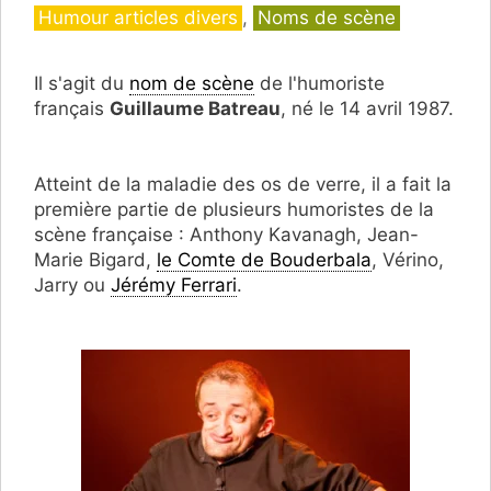
Catégories
Humour articles divers
,
Noms de scène
Il s'agit du
nom de scène
de l'humoriste
français
Guillaume Batreau
, né le 14 avril 1987.
Atteint de la maladie des os de verre, il a fait la
première partie de plusieurs humoristes de la
scène française : Anthony Kavanagh, Jean-
Marie Bigard,
le Comte de Bouderbala
, Vérino,
Jarry ou
Jérémy Ferrari
.