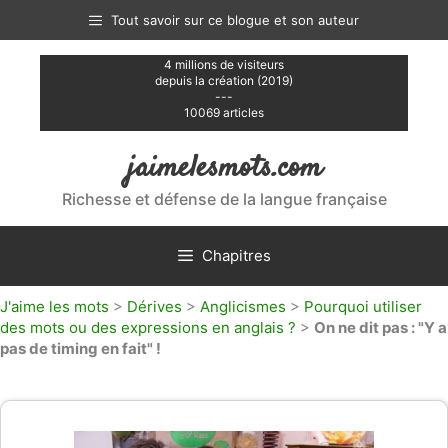
Aller
Tout savoir sur ce blogue et son auteur
au
contenu
4 millions de visiteurs
depuis la création (2019)
---
10069 articles
jaimelesmots.com
Richesse et défense de la langue française
Chapitres
J'aime les mots
>
Dérives
>
Anglicismes
>
Pourquoi utiliser
des mots ou des expressions en anglais ?
>
On ne dit pas : "Y a
pas de timing en fait" !