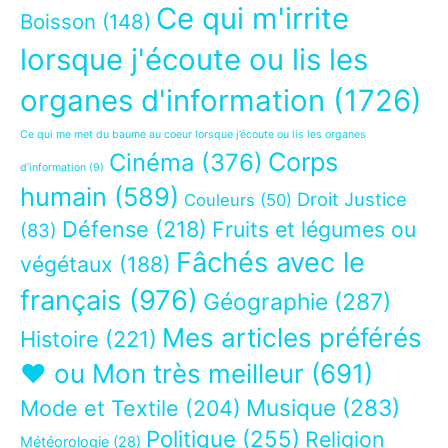
Ce qui m'irrite
Boisson
(148)
lorsque j'écoute ou lis les
organes d'information
(1726)
Ce qui me met du baume au coeur lorsque j’écoute ou lis les organes
Corps
Cinéma
(376)
d’information
(9)
humain
(589)
Droit Justice
Couleurs
(50)
Défense
(218)
Fruits et légumes ou
(83)
Fâchés avec le
végétaux
(188)
français
(976)
Géographie
(287)
Mes articles préférés
Histoire
(221)
❤ ou Mon très meilleur
(691)
Musique
(283)
Mode et Textile
(204)
Politique
(255)
Religion
Météorologie
(28)