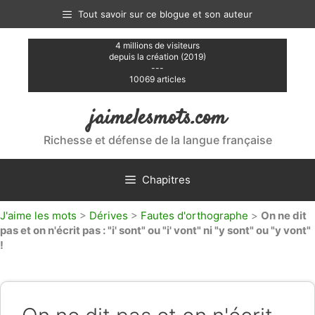
Aller
Tout savoir sur ce blogue et son auteur
au
contenu
4 millions de visiteurs
depuis la création (2019)
---
10069 articles
jaimelesmots.com
Richesse et défense de la langue française
Chapitres
J'aime les mots
>
Dérives
>
Fautes d'orthographe
>
On ne dit
pas et on n'écrit pas : "i' sont" ou "i' vont" ni "y sont" ou "y vont"
!