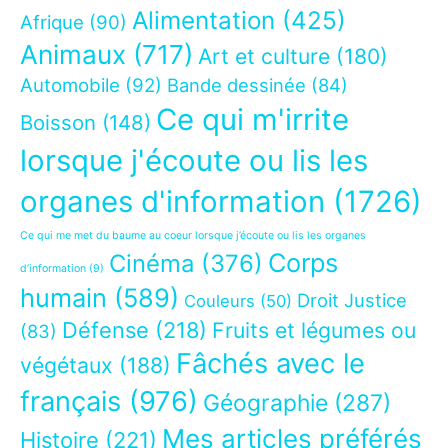
Alimentation
(425)
Afrique
(90)
Animaux
(717)
Art et culture
(180)
Automobile
(92)
Bande dessinée
(84)
Ce qui m'irrite
Boisson
(148)
lorsque j'écoute ou lis les
organes d'information
(1726)
Ce qui me met du baume au coeur lorsque j’écoute ou lis les organes
Corps
Cinéma
(376)
d’information
(9)
humain
(589)
Droit Justice
Couleurs
(50)
Défense
(218)
Fruits et légumes ou
(83)
Fâchés avec le
végétaux
(188)
français
(976)
Géographie
(287)
Mes articles préférés
Histoire
(221)