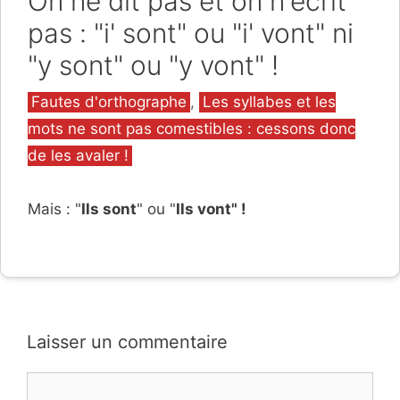
On ne dit pas et on n'écrit
pas : "i' sont" ou "i' vont" ni
"y sont" ou "y vont" !
Catégories
Fautes d'orthographe
,
Les syllabes et les
mots ne sont pas comestibles : cessons donc
de les avaler !
Mais : "
Ils sont
" ou "
Ils vont" !
Laisser un commentaire
Commentaire