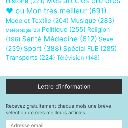
Mes articles préférés
Histoire
(221)
❤ ou Mon très meilleur
(691)
Musique
(283)
Mode et Textile
(204)
Politique
(255)
Religion
Météorologie
(28)
Santé Médecine
(612)
Sexe
(196)
Sport
(388)
(259)
Spécial FLE
(285)
Transports
(224)
Télévision
(148)
Lettre d’information
Recevez gratuitement chaque mois une brève
sélection de mes meilleurs articles.