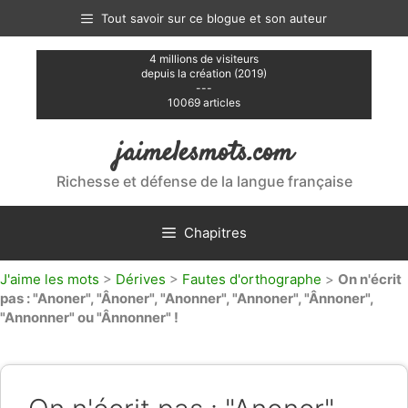
Aller
Tout savoir sur ce blogue et son auteur
au
contenu
4 millions de visiteurs
depuis la création (2019)
---
10069 articles
jaimelesmots.com
Richesse et défense de la langue française
Chapitres
J'aime les mots
>
Dérives
>
Fautes d'orthographe
>
On n'écrit
pas : "Anoner", "Ânoner", "Anonner", "Annoner", "Ânnoner",
"Annonner" ou "Ânnonner" !