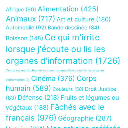
Alimentation
(425)
Afrique
(90)
Animaux
(717)
Art et culture
(180)
Automobile
(92)
Bande dessinée
(84)
Ce qui m'irrite
Boisson
(148)
lorsque j'écoute ou lis les
organes d'information
(1726)
Ce qui me met du baume au coeur lorsque j’écoute ou lis les organes
Corps
Cinéma
(376)
d’information
(9)
humain
(589)
Droit Justice
Couleurs
(50)
Défense
(218)
Fruits et légumes ou
(83)
Fâchés avec le
végétaux
(188)
français
(976)
Géographie
(287)