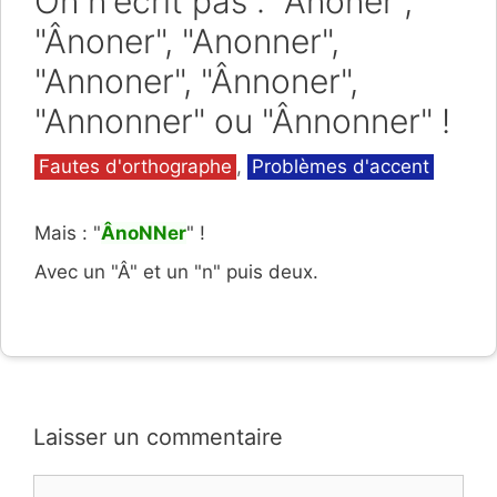
On n'écrit pas : "Anoner",
"Ânoner", "Anonner",
"Annoner", "Ânnoner",
"Annonner" ou "Ânnonner" !
Catégories
Fautes d'orthographe
,
Problèmes d'accent
Mais : "
ÂnoNNer
" !
Avec un "Â" et un "n" puis deux.
Laisser un commentaire
Commentaire