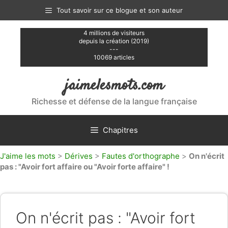
Aller
Tout savoir sur ce blogue et son auteur
au
contenu
4 millions de visiteurs
depuis la création (2019)
---
10069 articles
jaimelesmots.com
Richesse et défense de la langue française
Chapitres
J'aime les mots
>
Dérives
>
Fautes d'orthographe
>
On n'écrit
pas : "Avoir fort affaire ou "Avoir forte affaire" !
On n'écrit pas : "Avoir fort