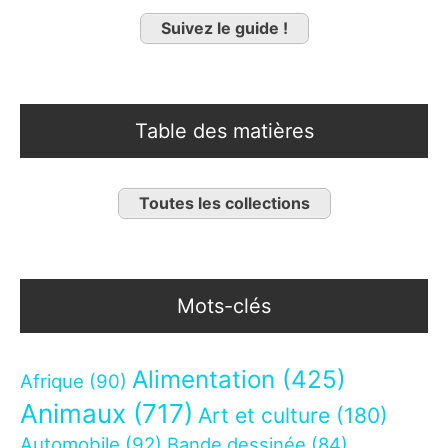
Suivez le guide !
Table des matières
Toutes les collections
Mots-clés
Alimentation
(425)
Afrique
(90)
Animaux
(717)
Art et culture
(180)
Automobile
(92)
Bande dessinée
(84)