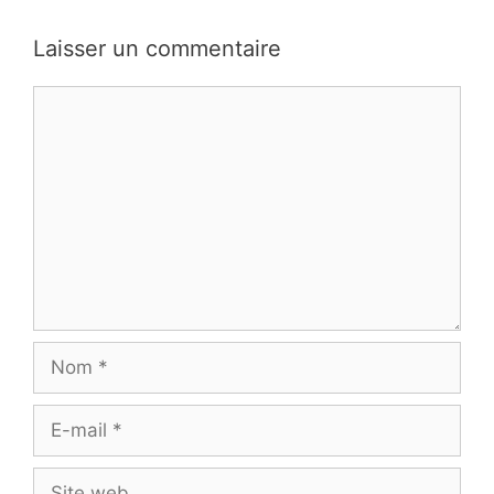
Laisser un commentaire
Commentaire
Nom
E-
mail
Site