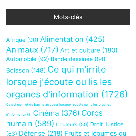
Mots-clés
Alimentation
(425)
Afrique
(90)
Animaux
(717)
Art et culture
(180)
Automobile
(92)
Bande dessinée
(84)
Ce qui m'irrite
Boisson
(148)
lorsque j'écoute ou lis les
organes d'information
(1726)
Ce qui me met du baume au coeur lorsque j’écoute ou lis les organes
Corps
Cinéma
(376)
d’information
(9)
humain
(589)
Droit Justice
Couleurs
(50)
Défense
(218)
Fruits et légumes ou
(83)