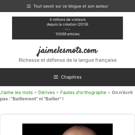
Aller
Tout savoir sur ce blogue et son auteur
au
contenu
4 millions de visiteurs
depuis la création (2019)
---
10069 articles
jaimelesmots.com
Richesse et défense de la langue française
Chapitres
J'aime les mots
>
Dérives
>
Fautes d'orthographe
>
On n'écrit
pas : "Baillement" ni "Bailler" !