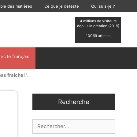
able des matières
Ce que je déteste
Qui suis-je ?
4 millions de visiteurs
depuis la création (2019)
---
10069 articles
ec le français
au fraiche !".
Recherche
Rechercher :