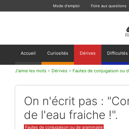
Aller
Mode d'emploi
Foire aux questions
au
contenu
R
Accueil
Curiosités
Dérives
Difficultés
J'aime les mots
>
Dérives
>
Fautes de conjugaison ou 
On n'écrit pas : "C
de l'eau fraiche !".
Catégories
Fautes de conjugaison ou de grammaire