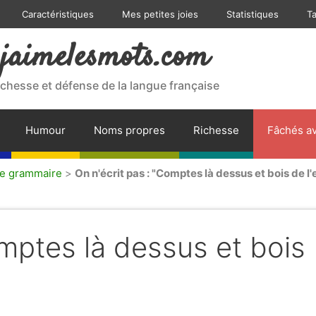
Caractéristiques
Mes petites joies
Statistiques
T
jaimelesmots.com
ichesse et défense de la langue française
Humour
Noms propres
Richesse
Fâchés av
de grammaire
>
On n'écrit pas : "Comptes là dessus et bois de l'e
omptes là dessus et bois