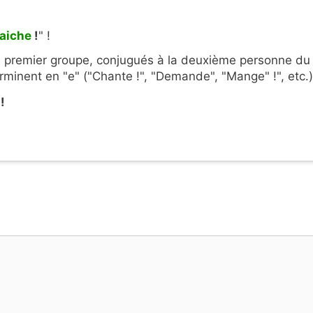
raiche
!
" !
du premier groupe, conjugués à la deuxième personne du
erminent en "e" ("Chante !", "Demande", "Mange" !", etc.)
!