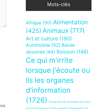
Mots-clés
Alimentation
Afrique
(90)
Animaux
(717)
(425)
Art et culture
(180)
Automobile
(92)
Bande
Boisson
(148)
dessinée
(84)
Ce qui m'irrite
lorsque j'écoute ou
lis les organes
d'information
(1726)
Ce qui me met du baume au coeur
vos
lorsque j’écoute ou lis les organes d’information
(9)