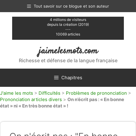
Aller
Tout savoir sur ce blogue et son auteur
au
contenu
4 millions de visiteurs
depuis la création (2019)
---
10069 articles
jaimelesmots.com
Richesse et défense de la langue française
Chapitres
J'aime les mots
>
Difficultés
>
Problèmes de prononciation
>
Prononciation articles divers
>
On n’écrit pas : « En bonne
état » ni « En très bonne état » !