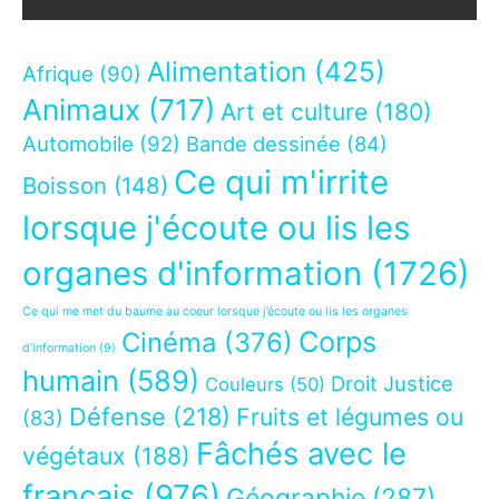
Alimentation
(425)
Afrique
(90)
Animaux
(717)
Art et culture
(180)
Automobile
(92)
Bande dessinée
(84)
Ce qui m'irrite
Boisson
(148)
lorsque j'écoute ou lis les
organes d'information
(1726)
Ce qui me met du baume au coeur lorsque j’écoute ou lis les organes
Corps
Cinéma
(376)
d’information
(9)
humain
(589)
Droit Justice
Couleurs
(50)
Défense
(218)
Fruits et légumes ou
(83)
Fâchés avec le
végétaux
(188)
français
(976)
Géographie
(287)