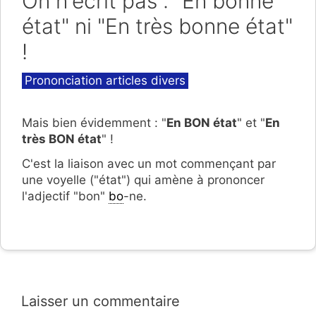
On n'écrit pas : "En bonne
état" ni "En très bonne état"
!
Catégories
Prononciation articles divers
Mais bien évidemment : "
En BON état
" et "
En
très BON état
" !
C'est la liaison avec un mot commençant par
une voyelle ("état") qui amène à prononcer
l'adjectif "bon"
bo
-ne.
Laisser un commentaire