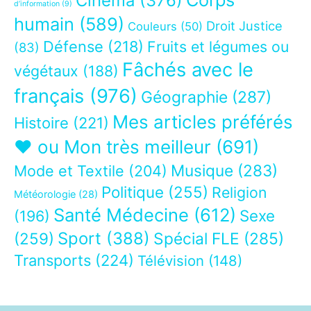
Cinéma
(376)
d’information
(9)
humain
(589)
Droit Justice
Couleurs
(50)
Défense
(218)
Fruits et légumes ou
(83)
Fâchés avec le
végétaux
(188)
français
(976)
Géographie
(287)
Mes articles préférés
Histoire
(221)
❤ ou Mon très meilleur
(691)
Musique
(283)
Mode et Textile
(204)
Politique
(255)
Religion
Météorologie
(28)
Santé Médecine
(612)
Sexe
(196)
Sport
(388)
(259)
Spécial FLE
(285)
Transports
(224)
Télévision
(148)