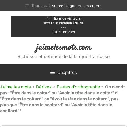
Aller
Tout savoir sur ce blogue et son auteur
au
contenu
4 millions de visiteurs
depuis la création (2019)
---
10069 articles
jaimelesmots.com
Richesse et défense de la langue française
Chapitres
J'aime les mots
>
Dérives
>
Fautes d'orthographe
>
On n'écrit
pas : "Être dans le coltar" ou "Avoir la tête dans le coltar" ni
"Être dans le coltard" ou "Avoir la tête dans le coltard", pas
plus que "Être dans le coaltard" ou "Avoir la tête dans le
coaltard" !