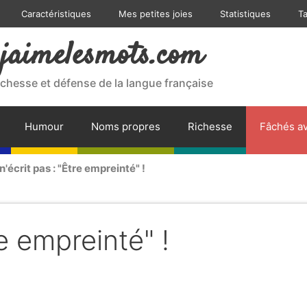
Caractéristiques
Mes petites joies
Statistiques
T
jaimelesmots.com
ichesse et défense de la langue française
Humour
Noms propres
Richesse
Fâchés av
n'écrit pas : "Être empreinté" !
re empreinté" !