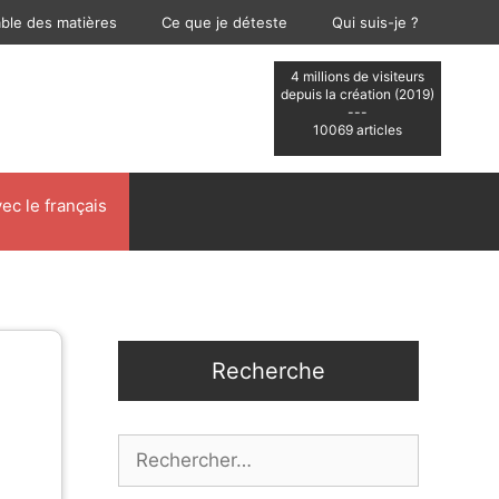
able des matières
Ce que je déteste
Qui suis-je ?
4 millions de visiteurs
depuis la création (2019)
---
10069 articles
ec le français
Recherche
Rechercher :