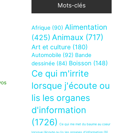
Mots-clés
Alimentation
Afrique
(90)
Animaux
(717)
(425)
Art et culture
(180)
Automobile
(92)
Bande
Boisson
(148)
dessinée
(84)
Ce qui m'irrite
vos
lorsque j'écoute ou
lis les organes
d'information
(1726)
Ce qui me met du baume au coeur
lorsque j’écoute ou lis les organes d’information
(9)