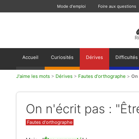
Aller
Mode d'emploi
Foire aux questions
au
contenu
R
Accueil
Curiosités
Dérives
Difficultés
J'aime les mots
>
Dérives
>
Fautes d'orthographe
>
On 
On n'écrit pas : "Êt
Catégories
Fautes d'orthographe