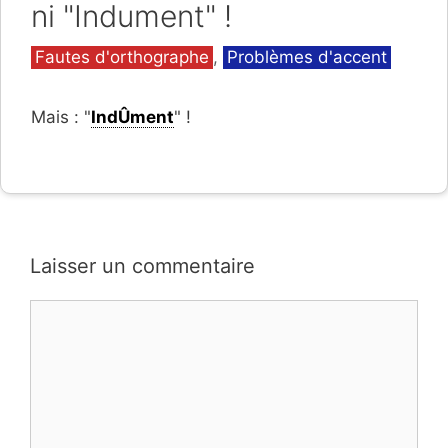
ni "Indument" !
Catégories
Fautes d'orthographe
,
Problèmes d'accent
Mais : "
IndÛment
" !
Laisser un commentaire
Commentaire