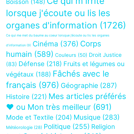
Ce qui m'irrite
Boisson
(148)
lorsque j'écoute ou lis les
organes d'information
(1726)
Ce qui me met du baume au coeur lorsque j’écoute ou lis les organes
Corps
Cinéma
(376)
d’information
(9)
humain
(589)
Droit Justice
Couleurs
(50)
Défense
(218)
Fruits et légumes ou
(83)
Fâchés avec le
végétaux
(188)
français
(976)
Géographie
(287)
Mes articles préférés
Histoire
(221)
❤ ou Mon très meilleur
(691)
Musique
(283)
Mode et Textile
(204)
Politique
(255)
Religion
Météorologie
(28)