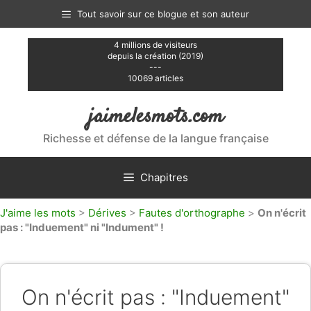
Aller
Tout savoir sur ce blogue et son auteur
au
contenu
4 millions de visiteurs
depuis la création (2019)
---
10069 articles
jaimelesmots.com
Richesse et défense de la langue française
Chapitres
J'aime les mots
>
Dérives
>
Fautes d'orthographe
>
On n'écrit
pas : "Induement" ni "Indument" !
On n'écrit pas : "Induement"