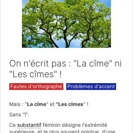
On n'écrit pas : "La cîme" ni
"Les cîmes" !
Catégories
Fautes d'orthographe
,
Problèmes d'accent
Mais : "
La cIme
" et
"Les cImes
" !
Sans "î".
Ce
substantif
féminin désigne l'extrémité
supérieure, et le plus souvent pointue, d'une