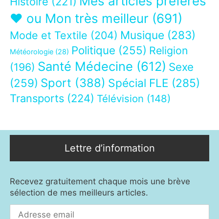
Mes articles préférés
Histoire
(221)
❤ ou Mon très meilleur
(691)
Musique
(283)
Mode et Textile
(204)
Politique
(255)
Religion
Météorologie
(28)
Santé Médecine
(612)
Sexe
(196)
Sport
(388)
(259)
Spécial FLE
(285)
Transports
(224)
Télévision
(148)
Lettre d’information
Recevez gratuitement chaque mois une brève
sélection de mes meilleurs articles.