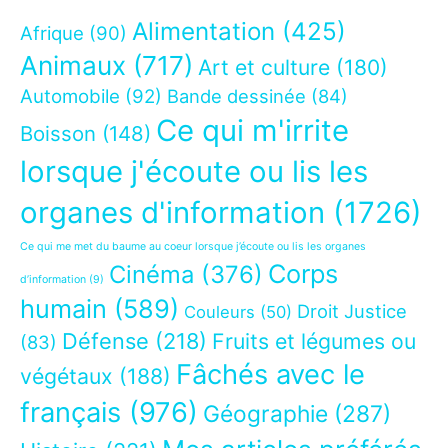
Alimentation
(425)
Afrique
(90)
Animaux
(717)
Art et culture
(180)
Automobile
(92)
Bande dessinée
(84)
Ce qui m'irrite
Boisson
(148)
lorsque j'écoute ou lis les
organes d'information
(1726)
Ce qui me met du baume au coeur lorsque j’écoute ou lis les organes
Corps
Cinéma
(376)
d’information
(9)
humain
(589)
Droit Justice
Couleurs
(50)
Défense
(218)
Fruits et légumes ou
(83)
Fâchés avec le
végétaux
(188)
français
(976)
Géographie
(287)