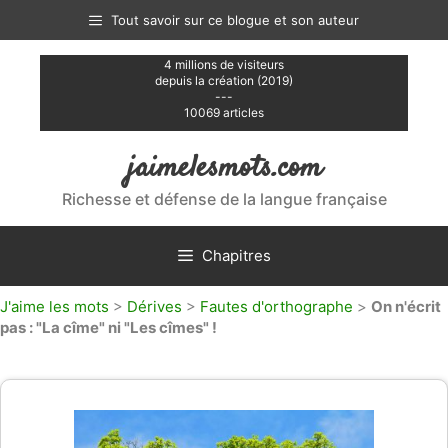
Aller
Tout savoir sur ce blogue et son auteur
au
contenu
4 millions de visiteurs
depuis la création (2019)
---
10069 articles
jaimelesmots.com
Richesse et défense de la langue française
Chapitres
J'aime les mots
>
Dérives
>
Fautes d'orthographe
>
On n'écrit
pas : "La cîme" ni "Les cîmes" !