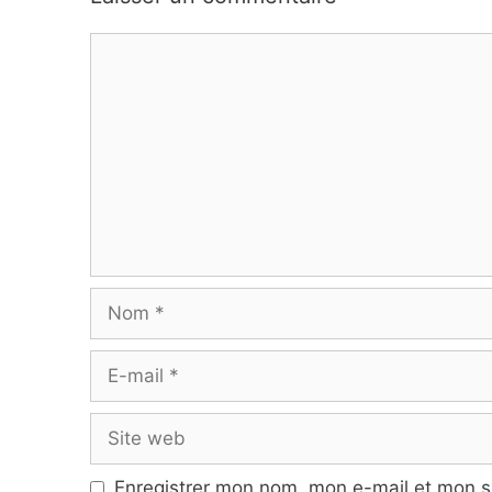
Commentaire
Nom
E-
mail
Site
web
Enregistrer mon nom, mon e-mail et mon s