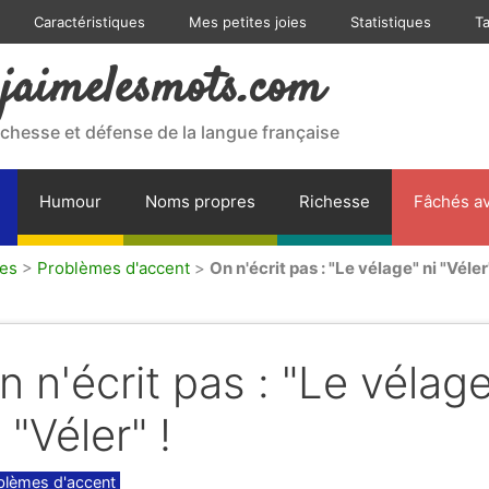
Caractéristiques
Mes petites joies
Statistiques
T
jaimelesmots.com
ichesse et défense de la langue française
Humour
Noms propres
Richesse
Fâchés av
ues
>
Problèmes d'accent
>
On n'écrit pas : "Le vélage" ni "Véler"
n n'écrit pas : "Le vélag
i "Véler" !
gories
blèmes d'accent