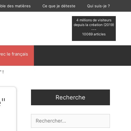
able des matières
Ce que je déteste
Qui suis-je ?
4 millions de visiteurs
depuis la création (2019)
---
10069 articles
ec le français
 !
Recherche
e"
Rechercher :