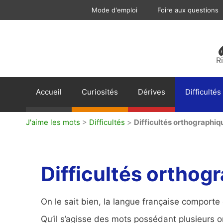
Aller
Mode d'emploi
Foire aux questions
au
contenu
R
Accueil
Curiosités
Dérives
Difficultés
J'aime les mots
>
Difficultés
>
Difficultés orthographiq
Difficultés orthog
On le sait bien, la langue française comporte
Qu’il s’agisse des mots possédant plusieurs