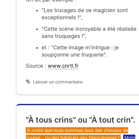
"Les trucages de ce magicien sont
exceptionnels !",
"Cette scène incroyable a été réalisée
sans truquages !",
et : "Cette image m'intrigue : je
soupçonne une truquerie".
Source :
www.cnrtl.fr
Laisser un commentaire
"À tous crins" ou "À tout crin".
Catégories
À croire que nous sommes tous des chevaux de
course... ou des habitués des hippodromes !
,
Mots