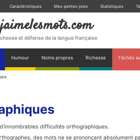
Caractéristiques
Mes petites joies
Statistiques
T
jaimelesmots.com
ichesse et défense de la langue française
Humour
Noms propres
Richesse
Fâchés av
ues
raphiques
 d’innombrables difficultés orthographiques.
 orthographes, des mots ne se prononçant absolument p