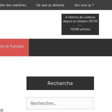
able des matières
Ce que je déteste
Qui suis-je ?
4 millions de visiteurs
depuis la création (2019)
---
10069 articles
ec le français
Recherche
Rechercher :
as