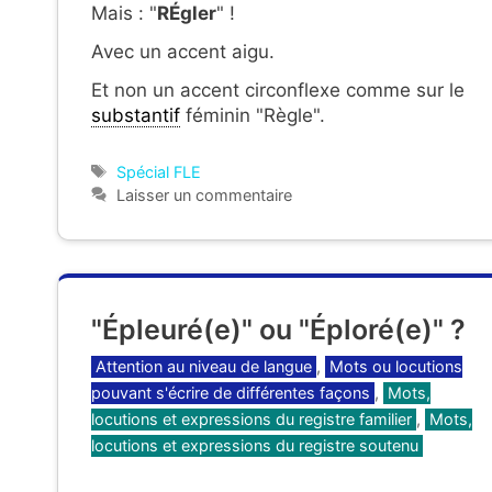
Mais : "
RÉgler
" !
Avec un accent aigu.
Et non un accent circonflexe comme sur le
substantif
féminin "Règle".
Étiquettes
Spécial FLE
Laisser un commentaire
"Épleuré(e)" ou "Éploré(e)" ?
Catégories
Attention au niveau de langue
,
Mots ou locutions
pouvant s'écrire de différentes façons
,
Mots,
locutions et expressions du registre familier
,
Mots,
locutions et expressions du registre soutenu