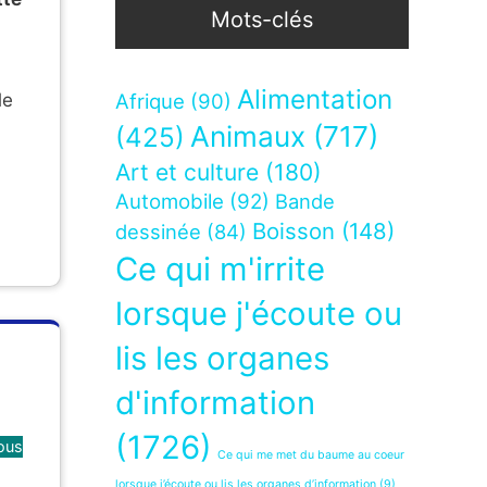
Mots-clés
Alimentation
le
Afrique
(90)
Animaux
(717)
(425)
Art et culture
(180)
Automobile
(92)
Bande
Boisson
(148)
dessinée
(84)
Ce qui m'irrite
lorsque j'écoute ou
lis les organes
d'information
(1726)
ous
Ce qui me met du baume au coeur
lorsque j’écoute ou lis les organes d’information
(9)