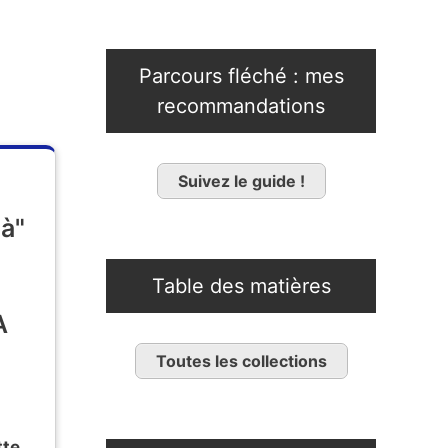
Parcours fléché : mes
recommandations
Suivez le guide !
là"
Table des matières
A
Toutes les collections
tte