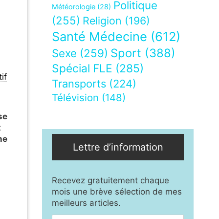
Politique
Météorologie
(28)
(255)
Religion
(196)
Santé Médecine
(612)
Sport
(388)
Sexe
(259)
Spécial FLE
(285)
if
Transports
(224)
Télévision
(148)
se
t
he
Lettre d’information
Recevez gratuitement chaque
mois une brève sélection de mes
meilleurs articles.