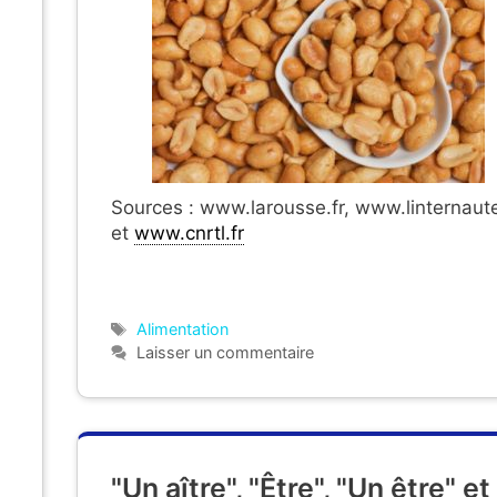
Sources : www.larousse.fr, www.linternaute
et
www.cnrtl.fr
Étiquettes
Alimentation
Laisser un commentaire
"Un aître", "Être", "Un être" et