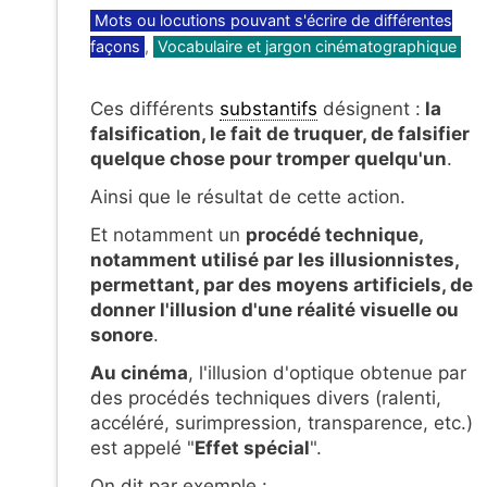
Catégories
Mots ou locutions pouvant s'écrire de différentes
façons
,
Vocabulaire et jargon cinématographique
Ces différents
substantifs
désignent :
la
falsification, le fait de truquer, de falsifier
quelque chose pour tromper quelqu'un
.
Ainsi que le résultat de cette action.
Et notamment un
procédé technique,
notamment utilisé
par les illusionnistes,
permettant, par des moyens artificiels, de
donner l'illusion d'une réalité visuelle ou
sonore
.
Au cinéma
, l'illusion d'optique obtenue par
des procédés techniques divers (ralenti,
accéléré, surimpression, transparence, etc.)
est appelé "
Effet spécial
".
On dit par exemple :