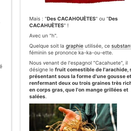
Mais : "
Des CACAHOUÈTES
" ou "
Des
.
CACAHUÈTES
" !
Avec un "h".
Quelque soit la
graphie
utilisée, ce
substant
féminin se prononce ka-ka-ou-ette.
Nous venant de l'espagnol "Cacahuete", il
é
désigne le
fruit comestible de l'arachide, 
présentant sous la forme d'une gousse e
renfermant deux ou trois graines très ric
en corps gras, que l'on mange grillées et
salées
.