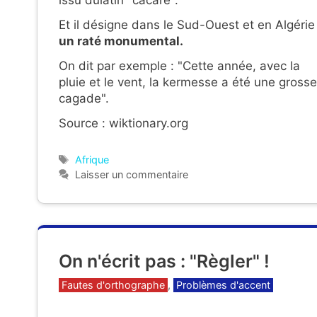
issu dulatin "cacare".
Et il désigne dans le Sud-Ouest et en Algérie 
un raté monumental.
On dit par exemple : "Cette année, avec la
pluie et le vent, la kermesse a été une grosse
cagade".
Source : wiktionary.org
Étiquettes
Afrique
Laisser un commentaire
On n'écrit pas : "Règler" !
Catégories
Fautes d'orthographe
,
Problèmes d'accent