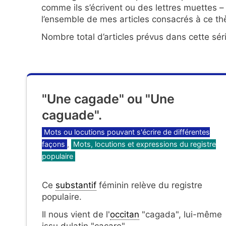
comme ils s’écrivent ou des lettres muettes – e
l’ensemble de mes articles consacrés à ce t
Nombre total d’articles prévus dans cette séri
"Une cagade" ou "Une
caguade".
Catégories
Mots ou locutions pouvant s'écrire de différentes
façons
,
Mots, locutions et expressions du registre
populaire
Ce
substantif
féminin relève du registre
populaire.
Il nous vient de l'
occitan
"cagada", lui-même