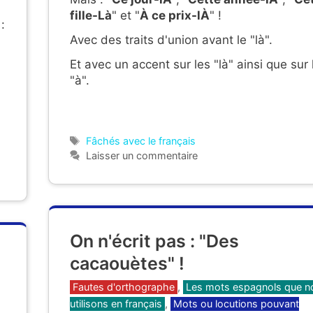
fille-Là
" et "
À ce prix-lÀ
" !
:
Avec des traits d'union avant le "là".
Et avec un accent sur les "là" ainsi que sur 
"à".
Étiquettes
Fâchés avec le français
Laisser un commentaire
On n'écrit pas : "Des
cacaouètes" !
Catégories
Fautes d'orthographe
,
Les mots espagnols que n
utilisons en français
,
Mots ou locutions pouvant