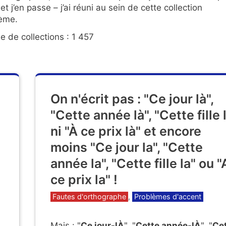
t j’en passe – j’ai réuni au sein de cette collection
hème.
e de collections : 1 457
On n'écrit pas : "Ce jour là",
"Cette année là", "Cette fille 
ni "À ce prix là" et encore
moins "Ce jour la", "Cette
année la", "Cette fille la" ou "
ce prix la" !
Catégories
Fautes d'orthographe
,
Problèmes d'accent
Mais : "
Ce jour-lÀ
", "
Cette année-lÀ
", "
Ce