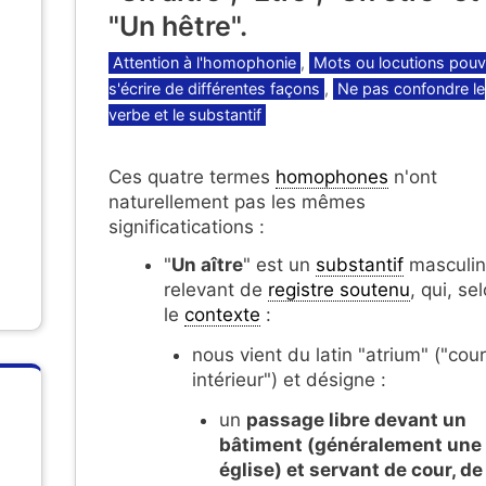
"Un hêtre".
Catégories
Attention à l'homophonie
,
Mots ou locutions pouv
s'écrire de différentes façons
,
Ne pas confondre le
verbe et le substantif
Ces quatre termes
homophones
n'ont
naturellement pas les mêmes
significatications :
"
Un aître
" est un
substantif
masculin
relevant de
registre soutenu
, qui, se
le
contexte
:
nous vient du latin "atrium" ("cour
intérieur") et désigne :
un
passage libre devant un
bâtiment (généralement une
église) et servant de cour, de